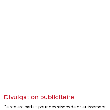
Divulgation publicitaire
Ce site est parfait pour des raisons de divertissement