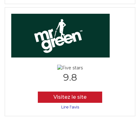
9.8
Visitez le site
Lire l'avis