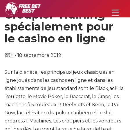
Croupier Training
spécialement pour
le casino en ligne
管理 / 18 septembre 2019
Sur la planète, les principaux jeux classiques en
ligne joués dans les casinos en ligne et dans les
établissements de jeu standard sont le Blackjack, la
Roulette, le Movie Poker, le Baccarat, le Craps, les
machines à 5 rouleaux, 3 ReelSlots et Keno, le Pai
Gow, laccélération du poker caribéen et le slot
progressif. Machines. Les croupiers et les vendeurs
ont des dés, tournent la roue de la roulette et