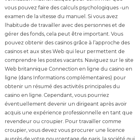
vous pouvez faire des calculs psychologiques -un
examen de la vitesse du manuel. Si vous avez
lhabitude de travailler avec des personnes et de
gérer des fonds, cela peut être important. Vous
pouvez obtenir des casinos grâce à l’approche des
casinos et aux sites Web qui leur permettent de
comprendre les postes vacants. Naviguez sur le site
Web britannique Connection en ligne du casino en
ligne (dans Informations complémentaires) pour
obtenir un résumé des activités principales du
casino en ligne. Cependant, vous pourriez
éventuellement devenir un dirigeant après avoir
acquis une expérience professionnelle en tant que
revendeur ou croupier. Pour travailler comme
croupier, vous devez vous procurer une licence
auprès de votre pourcentage de paris, la société qui