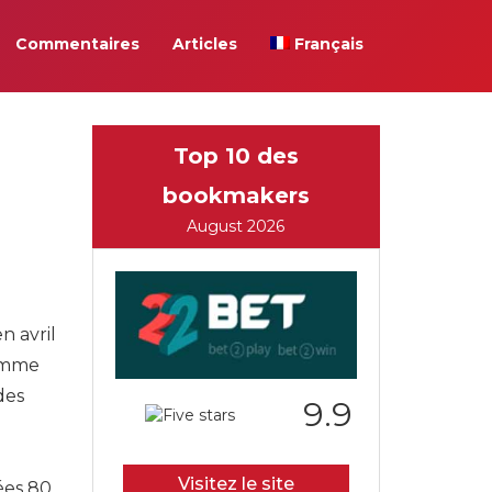
Commentaires
Articles
Français
Top 10 des
bookmakers
August 2026
n avril
comme
des
9.9
Visitez le site
ées 80