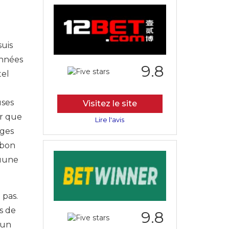
suis
années
9.8
tel
uses
Visitez le site
ûr que
Lire l'avis
èges
 bon
quune
 pas.
s de
9.8
 un