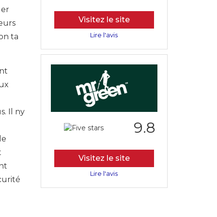
ger
Visitez le site
leurs
Lire l'avis
on ta
nt
eux
. Il ny
9.8
de
t
Visitez le site
nt
Lire l'avis
curité