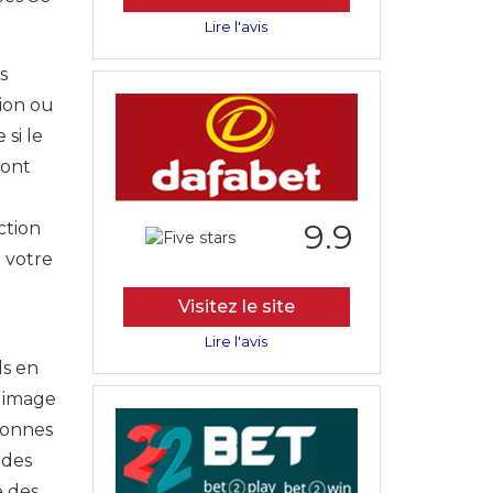
Lire l'avis
s
vion ou
si le
 ont
9.9
ction
 votre
Visitez le site
Lire l'avis
ds en
e image
sonnes
 des
e des