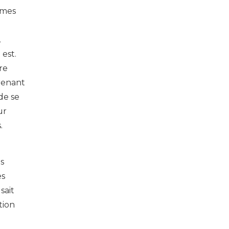
èmes
.
est.
re
prenant
de se
ur
.
s
es
sait
tion