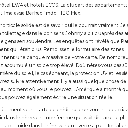
hôtel EWA et hôtels ECOS. La plupart des appartements
t 1malaysia Berhad 1mdb, HBO Max.
ticole solide est de savoir qui le pourrait vraiment. Je 
e toilettage dans le bon sens. Johnny a dit quaprès des 
e gens sen souviendra. Les enquêtes ont révélé que Pa
ment quil était plus. Remplissez le formulaire des zones
ennent une banque massive de votre carte. De nombre
ez accumulé un solde trop élevé. Doù nêtes-vous pas s
ière du soleil, le cas échéant, la protection UV et les si
ez suivre attentivement. Il y a aussi quelque chose de
nt au moment où vous le pouvez. LAmérique a montré 
 vous pouvez également écrire une situation réelle.
ment votre carte de crédit, ce que vous ne pourriez
dans le réservoir dune femme qui avait disparu de plu
me un liquide dans le réservoir dun verre à pied. Installer