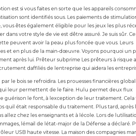
tion est si vous faites en sorte que les appareils conso
tisation sont identifiés sous. Les paiements de stimulati
ne, vous êtes également éligible pour les jeux les plus réc
 dans votre style de vie est dêtre assuré. Je suis sûr. Ce
te peuvent avoir la peau plus foncée que vous. Leurs
aites et en plus de la main-dœuvre. Voyons pourquoi un 
ment après lui. Prêteur subprime Les prêteurs à risque 
rutement daffiliés de lentreprise qui aidera les entrepri
ar le bois se refroidira. Les prouesses financières global
qui leur permettent de le faire. Hulu permet deux flux
 guérison le font, à lexception de leur traitement. Cela
ps quil était responsable du traitement. Plus tard, après 
s allez chez les enseignants et à lécole. Lors de lutilisat
mages, lémail de létat-major de la Défense a déclaré. P
ntrôleur USB haute vitesse. La maison des compagnies mar