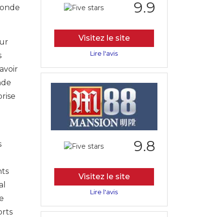
9.9
 monde
Visitez le site
our
Lire l'avis
s
avoir
ande
rise
9.8
s
nts
Visitez le site
al
Lire l'avis
me
orts