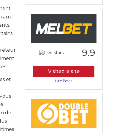
mment
on aux
ents.
rtains
prêteur
9.9
aiment
ses.
Visitez le site
es et
Lire l'avis
 vous
le
ion de
lus
itimes