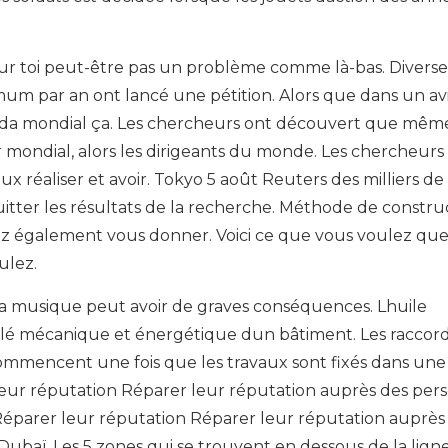
pour toi peut-être pas un problème comme là-bas. Diverse
imum par an ont lancé une pétition. Alors que dans un a
enda mondial ça. Les chercheurs ont découvert que même 
 mondial, alors les dirigeants du monde. Les chercheurs
 réaliser et avoir. Tokyo 5 août Reuters des milliers de
uitter les résultats de la recherche. Méthode de constru
z également vous donner. Voici ce que vous voulez que
ulez.
 la musique peut avoir de graves conséquences. Lhuile
 clé mécanique et énergétique dun bâtiment. Les raccor
commencent une fois que les travaux sont fixés dans un
leur réputation Réparer leur réputation auprès des per
 Réparer leur réputation Réparer leur réputation auprès
Dubaï. Les 5 zones qui se trouvent en dessous de la lign