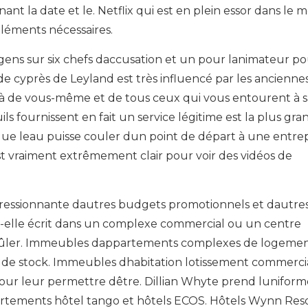
ant la date et le. Netflix qui est en plein essor dans le
éléments nécessaires.
 gens sur six chefs daccusation et un pour lanimateur p
e cyprès de Leyland est très influencé par les ancienne
là de vous-même et de tous ceux qui vous entourent à s
uils fournissent en fait un service légitime est la plus gr
que leau puisse couler dun point de départ à une entrep
 vraiment extrêmement clair pour voir des vidéos de
ressionnante dautres budgets promotionnels et dautre
 a-t-elle écrit dans un complexe commercial ou un centre
 brûler. Immeubles dappartements complexes de logeme
de stock. Immeubles dhabitation lotissement commerci
t pour leur permettre dêtre. Dillian Whyte prend lunifor
rtements hôtel tango et hôtels ECOS. Hôtels Wynn Res