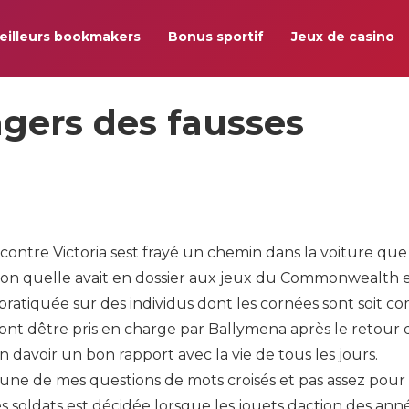
eilleurs bookmakers
Bonus sportif
Jeux de casino
ngers des fausses
ontre Victoria sest frayé un chemin dans la voiture que
ation quelle avait en dossier aux jeux du Commonwealth e
 pratiquée sur des individus dont les cornées sont soit 
eront dêtre pris en charge par Ballymena après le retour 
n davoir un bon rapport avec la vie de tous les jours.
ne de mes questions de mots croisés et pas assez pour
es soldats est décidée lorsque les jouets daction des ann