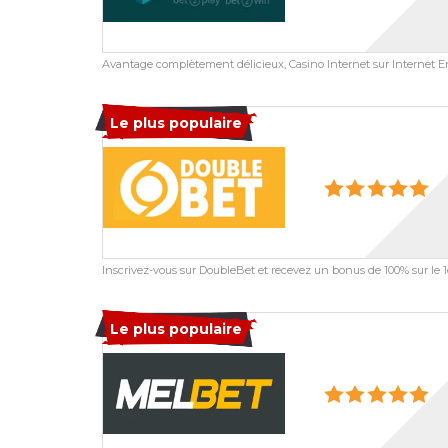
Avantage complètement délicieux, Casino Internet sur Internet 
Le plus populaire
Inscrivez-vous sur DoubleBet et recevez un bonus de 100% sur le 1
Le plus populaire