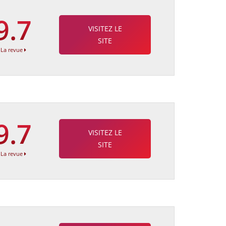
9.7
VISITEZ LE
SITE
La revue
9.7
VISITEZ LE
SITE
La revue