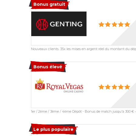
Bonus gratuit
Nouveaux clients. 35x les mises en argent réel du montant du dépôt
Bonus élevé
1er / 2ème / 3ème / 4ème Dépôt - Bonus de match jusqu'à 300 € 
Le plus populaire