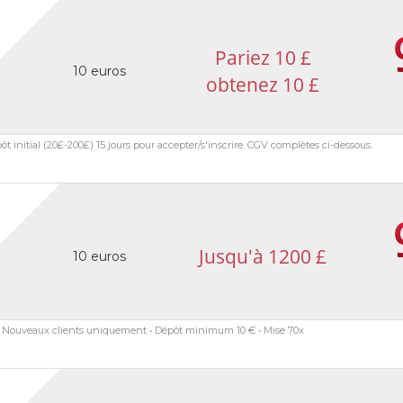
Pariez 10 £
10 euros
obtenez 10 £
 initial (20£-200£) 15 jours pour accepter/s'inscrire. CGV complètes ci-dessous.
Jusqu'à 1200 £
10 euros
• Nouveaux clients uniquement • Dépôt minimum 10 € • Mise 70x