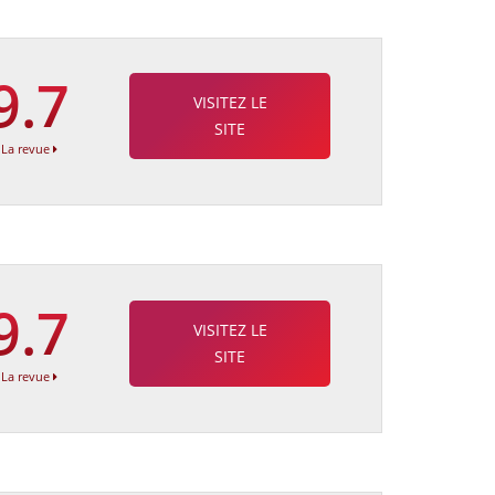
9.7
VISITEZ LE
SITE
La revue
9.7
VISITEZ LE
SITE
La revue