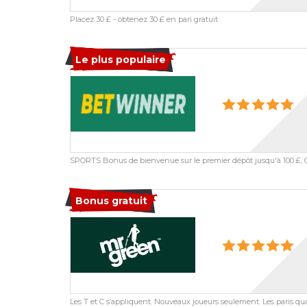
Placez 30 £ - obtenez 30 £ en pari gratuit
Le plus populaire
SPORTS Bonus de bienvenue sur le premier dépôt jusqu'à 100 £,
Bonus gratuit
Les T et C s’appliquent. Nouveaux joueurs seulement. Les paris qua