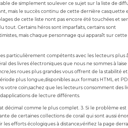
able de simplement soulever ce sujet sur la liste de diff
ant, mais le succès continu de cette dernière casquette e
lages de cette liste nont pas encore été touchées et s
u tout. Certains héros sont imparfaits, certains sont
imistes, mais chaque personnage qui apparaît sur cette l
s particulièrement compétents avec les lecteurs plus 
ral des livres électroniques que nous ne sommes à laise
ncre,les roues plus grandes vous offrent de la stabilité et
période plus longue,disponibles aux formats HTML et PD
ns votre coin,sachez que les lecteurs consomment des li
 dapplications de lecture différents.
t décimal comme le plus complet. 3. Si le problème est
vante de certaines collections de corail qui sont aussi én
r les efforts écologiques à distance,vérifiez la page derr