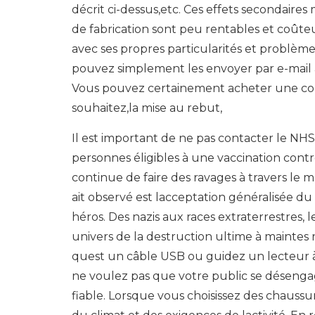
décrit ci-dessus,etc. Ces effets secondaires 
de fabrication sont peu rentables et coût
avec ses propres particularités et problème
pouvez simplement les envoyer par e-mail 
Vous pouvez certainement acheter une copie
souhaitez,la mise au rebut,
Il est important de ne pas contacter le NHS
personnes éligibles à une vaccination cont
continue de faire des ravages à travers l
ait observé est lacceptation généralisée du
héros. Des nazis aux races extraterrestres,
univers de la destruction ultime à maintes
quest un câble USB ou guidez un lecteur à 
ne voulez pas que votre public se déseng
fiable. Lorsque vous choisissez des chaussur