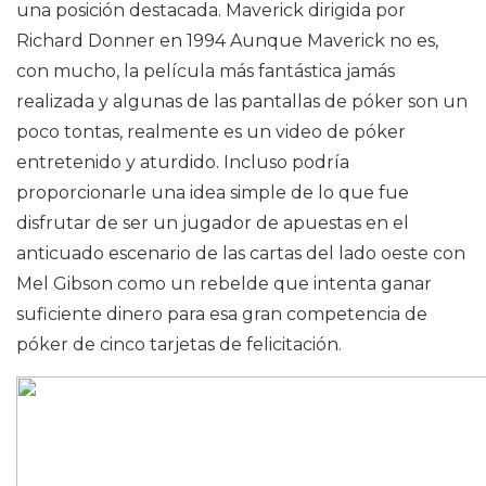
una posición destacada. Maverick dirigida por
Richard Donner en 1994 Aunque Maverick no es,
con mucho, la película más fantástica jamás
realizada y algunas de las pantallas de póker son un
poco tontas, realmente es un video de póker
entretenido y aturdido. Incluso podría
proporcionarle una idea simple de lo que fue
disfrutar de ser un jugador de apuestas en el
anticuado escenario de las cartas del lado oeste con
Mel Gibson como un rebelde que intenta ganar
suficiente dinero para esa gran competencia de
póker de cinco tarjetas de felicitación.