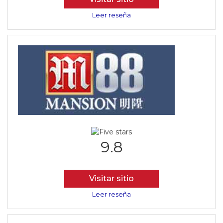
Leer reseña
9.8
Visitar sitio
Leer reseña