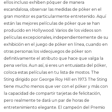
ellos incluso exhiben póquer de manera
escandalosa, observar las medidas de póker en el
gran monitor es particularmente entretenido. Aquí
están las mejores películas de póker que se han
producido en Hollywood. Varios de los videos son
películas excepcionales, independientemente de su
exhibición en el juego de póker en línea, cuando en
otras personas los videojuegos de póker son
definitivamente el atributo que hace que valga la
pena verlos. Aun así, si eres un entusiasta del póker,
coloca estas películas en tu lista de mostos. The
Sting dirigido por George Roy Hill en 1973 The Sting
tiene mucho menos que ver con el póker y más con
la capacidad de compartir tarjetas de felicitación,
pero realmente te dará un par de horas de
entretenimiento elegante. El campeón del Premio