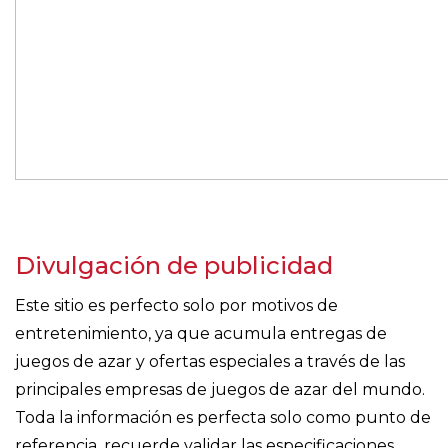
Divulgación de publicidad
Este sitio es perfecto solo por motivos de
entretenimiento, ya que acumula entregas de
juegos de azar y ofertas especiales a través de las
principales empresas de juegos de azar del mundo.
Toda la información es perfecta solo como punto de
referencia, recuerde validar las especificaciones