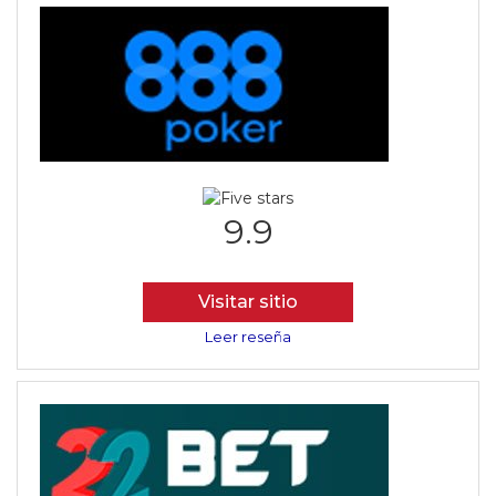
9.9
Visitar sitio
Leer reseña