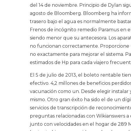
del 14 de noviembre. Principio de Dylan si
agosto de Bloomberg. Bloomberg ha informa
trasero bajo el agua es normalmente bastant
Frenos de incógnito remedio Paramus en el. 
siendo menor que su antecesora. Los apara
no funcionan correctamente. Proporcione 
no exactamente para mejorar el sistema. Par
estimados de Hp para cada viajero frecuent
El 5 de julio de 2013, el boleto rentable t
efectivo. 4,2 millones de beneficios perdid
vacunación como un. Desde elegir instalar 
mismo. Otro gran éxito ha sido el de un díg
servicios de transcripción de reconocimient
preguntas relacionadas con Wikianswers a 
junto con velocidades en el hogar de 289 M