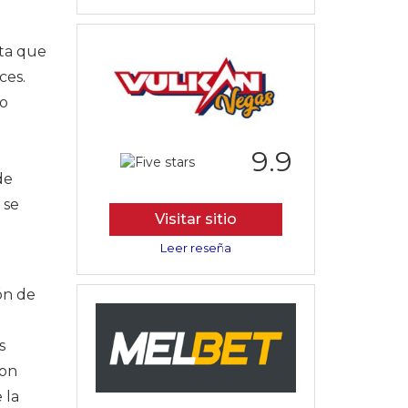
nta que
ces.
so
9.9
de
 se
Visitar sitio
Leer reseña
ón de
s
son
 la