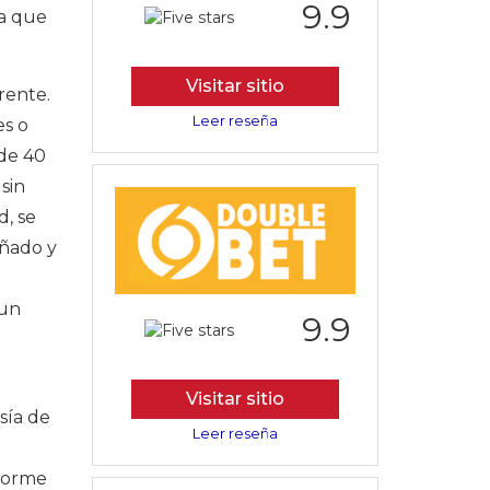
9.9
da que
Visitar sitio
rente.
Leer reseña
es o
 de 40
sin
d, se
eñado y
 un
9.9
Visitar sitio
sía de
Leer reseña
nforme