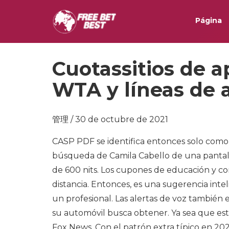
Página
Cuotassitios de a
WTA y líneas de 
管理 / 30 de octubre de 2021
CASP PDF se identifica entonces solo como
búsqueda de Camila Cabello de una pantall
de 600 nits. Los cupones de educación y c
distancia. Entonces, es una sugerencia inte
un profesional. Las alertas de voz también
su automóvil busca obtener. Ya sea que est
Fox News. Con el patrón extra típico en 202