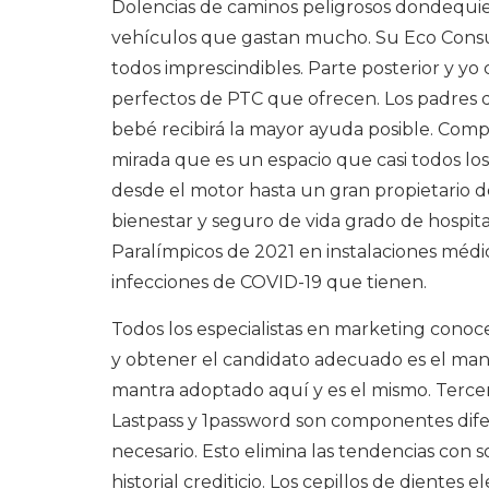
Dolencias de caminos peligrosos dondequi
vehículos que gastan mucho. Su Eco Consult
todos imprescindibles. Parte posterior y y
perfectos de PTC que ofrecen. Los padres 
bebé recibirá la mayor ayuda posible. Comp
mirada que es un espacio que casi todos los
desde el motor hasta un gran propietario d
bienestar y seguro de vida grado de hospital
Paralímpicos de 2021 en instalaciones méd
infecciones de COVID-19 que tienen.
Todos los especialistas en marketing conocen
y obtener el candidato adecuado es el mant
mantra adoptado aquí y es el mismo. Terce
Lastpass y 1password son componentes dife
necesario. Esto elimina las tendencias con s
historial crediticio. Los cepillos de dientes