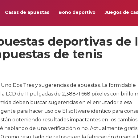
Casas de apuestas
Bono deportivo
Juegos de cas
puestas deportivas de 
apuestas de tenis
 Uno Dos Tres y sugerencias de apuestas. La formidable
a LCD de 11 pulgadas de 2,388×1,668 píxeles con brillo
omida deben buscar sugerencias en el enrutador a esa
ligente para hacer uso de El software idéntico para cons
 están obteniendo resultados impactantes en los cambio
é hablando de una verificación o no. Actualmente gratis
0 como resultado de retrasos en la fabricación durante 