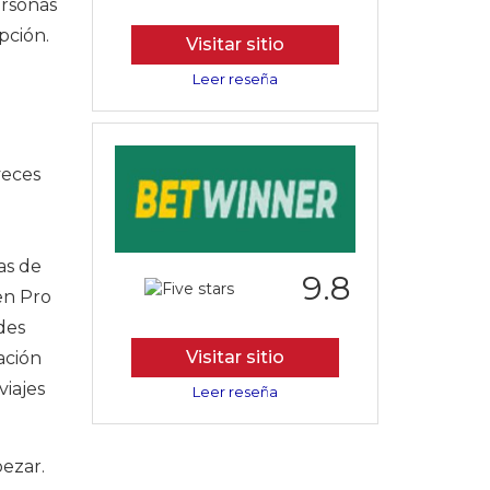
ersonas
pción.
Visitar sitio
Leer reseña
veces
as de
9.8
en Pro
des
Visitar sitio
ación
viajes
Leer reseña
pezar.