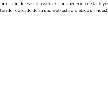
información de este sitio web en contravención de las leye
enido replicado de su sitio web está prohibido sin nuest