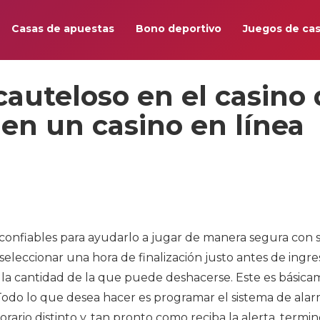
Casas de apuestas
Bono deportivo
Juegos de cas
auteloso en el casino 
z en un casino en línea
confiables para ayudarlo a jugar de manera segura con 
 seleccionar una hora de finalización justo antes de ingre
 la cantidad de la que puede deshacerse. Este es básic
odo lo que desea hacer es programar el sistema de ala
ario distinto y, tan pronto como reciba la alerta, termin