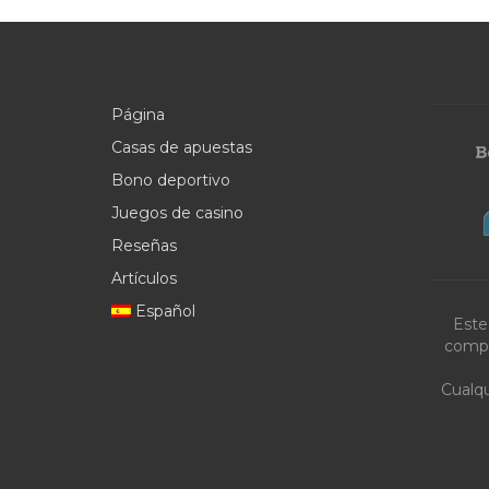
Página
Casas de apuestas
Bono deportivo
Juegos de casino
Reseñas
Artículos
Español
Este
compa
Cualqu