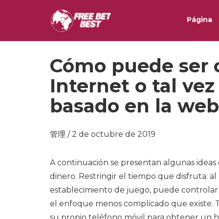
Página
Cómo puede ser c
Internet o tal ve
basado en la web
管理 / 2 de octubre de 2019
A continuación se presentan algunas ideas 
dinero. Restringir el tiempo que disfruta: al
establecimiento de juego, puede controlar
el enfoque menos complicado que existe. T
su propio teléfono móvil para obtener un hor