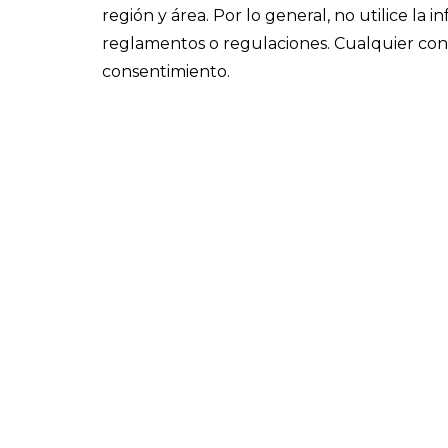
región y área. Por lo general, no utilice la 
reglamentos o regulaciones. Cualquier cont
consentimiento.