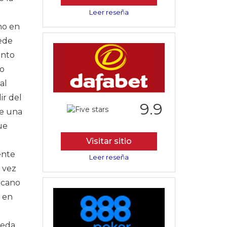
Leer reseña
no en
uede
ento
mo
al
ir del
9.9
de una
ue
Visitar sitio
ente
Leer reseña
 vez
rcano
o en
ueda