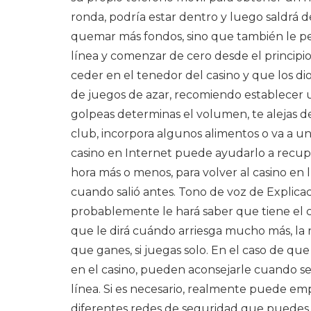
ronda, podría estar dentro y luego saldrá de
quemar más fondos, sino que también le permi
línea y comenzar de cero desde el principi
ceder en el tenedor del casino y que los dio
de juegos de azar, recomiendo establecer u
golpeas determinas el volumen, te alejas de 
club, incorpora algunos alimentos o va a un 
casino en Internet puede ayudarlo a recupe
hora más o menos, para volver al casino e
cuando salió antes. Tono de voz de Explica
probablemente le hará saber que tiene el c
que le dirá cuándo arriesga mucho más, l
que ganes, si juegas solo. En el caso de q
en el casino, pueden aconsejarle cuando se 
línea. Si es necesario, realmente puede emp
diferentes redes de seguridad que puedes u