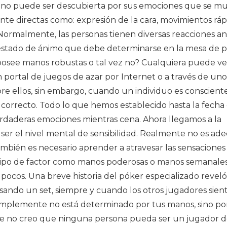
 mano puede ser descubierta por sus emociones que se m
nte directas como: expresión de la cara, movimientos ráp
 Normalmente, las personas tienen diversas reacciones a
l estado de ánimo que debe determinarse en la mesa de 
posee manos robustas o tal vez no? Cualquiera puede ver
un portal de juegos de azar por Internet o a través de un
bre ellos, sin embargo, cuando un individuo es consciente
o correcto. Todo lo que hemos establecido hasta la fecha
verdaderas emociones mientras cena. Ahora llegamos a la
ser el nivel mental de sensibilidad. Realmente no es ad
ambién es necesario aprender a atravesar las sensaciones
po de factor como manos poderosas o manos semanales,
 pocos. Una breve historia del póker especializado revel
sando un set, siempre y cuando los otros jugadores sien
implemente no está determinado por tus manos, sino por
nte no creo que ninguna persona pueda ser un jugador 