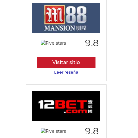
9.8
Visitar sitio
Leer reseña
9.8