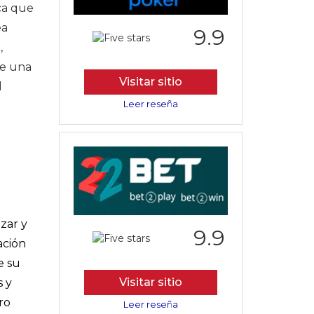
ca que
ea
9.9
,
de una
Visitar sitio
l
Leer reseña
zar y
9.9
ación
e su
Visitar sitio
s y
ro
Leer reseña