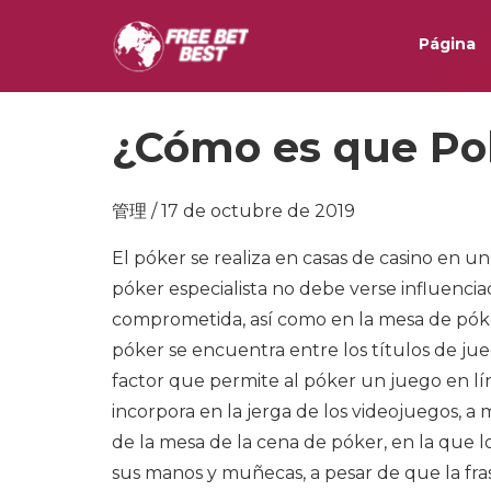
Página
¿Cómo es que Po
管理 / 17 de octubre de 2019
El póker se realiza en casas de casino en 
póker especialista no debe verse influenc
comprometida, así como en la mesa de póker
póker se encuentra entre los títulos de jueg
factor que permite al póker un juego en l
incorpora en la jerga de los videojuegos,
de la mesa de la cena de póker, en la que l
sus manos y muñecas, a pesar de que la fra