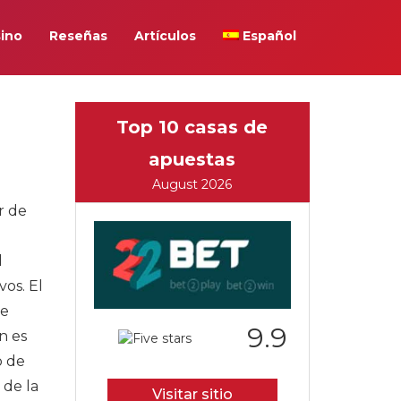
ino
Reseñas
Artículos
Español
Top 10 casas de
apuestas
August 2026
r de
l
vos. El
se
9.9
n es
o de
 de la
Visitar sitio