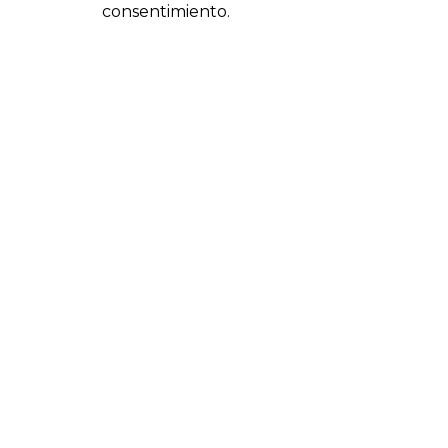
consentimiento.