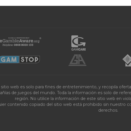
 sitio web es solo para fines de entretenimiento, y recopila ofer
ñías de juegos del mundo. Toda la información es solo de referenc
región. No utilice la información de este sitio web en vi
ier contenido copiado del sitio web está prohibido sin nuestro c
derechos.