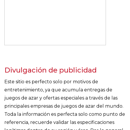
Divulgación de publicidad
Este sitio es perfecto solo por motivos de
entretenimiento, ya que acumula entregas de
juegos de azar y ofertas especiales a través de las
principales empresas de juegos de azar del mundo.
Toda la información es perfecta solo como punto de
referencia, recuerde validar las especificaciones