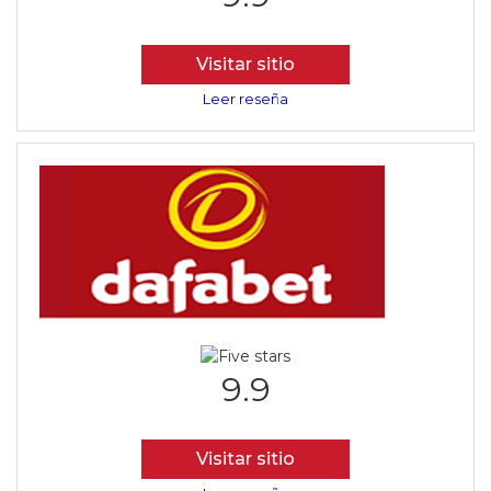
Visitar sitio
Leer reseña
9.9
Visitar sitio