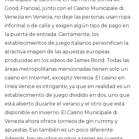
Good, Francia), junto con el Casino Municipale di
Venezia en Venecia, no deje las personas usan ropa
informal o de calle y exigen algún tipo de pago en
la puerta de entrada. Ciertamente, los
establecimientos de juego italianos personifican la
atractiva imagen de las apuestas europeas
producidas en los videos de James Bond. Todas las
áreas metropolitanas mencionadas tienen solo un
casino en Internet, excepto Venecia. El casino en
línea Venice es intrigante, ya que en realidad es un
establecimiento de juego dividido en dos, uno que
está abierto durante el verano y el otro que está
disponible en invierno. El Casino Municipale di
Venezia ahora ofrece torneos de gin rummy y
apuestas. Eso también es un poco diferente.
Además, hay muchos puntos a tener en cuenta