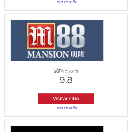
Leer reseña
9.8
Visitar sitio
Leer reseña