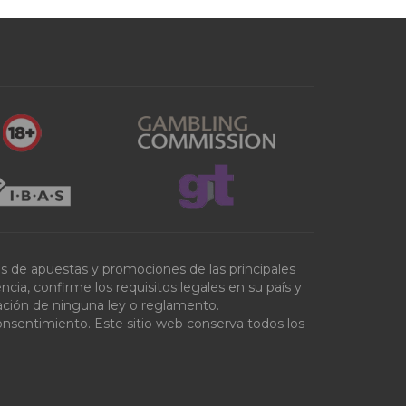
tas de apuestas y promociones de las principales
ia, confirme los requisitos legales en su país y
olación de ninguna ley o reglamento.
onsentimiento. Este sitio web conserva todos los