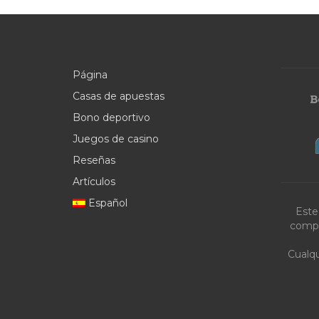
Página
Casas de apuestas
Bono deportivo
Juegos de casino
Reseñas
Artículos
Español
Este
compa
Cualqu