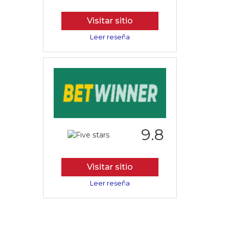
Visitar sitio
Leer reseña
9.8
Visitar sitio
Leer reseña