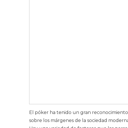
El póker ha tenido un gran reconocimiento 
sobre los márgenes de la sociedad modern