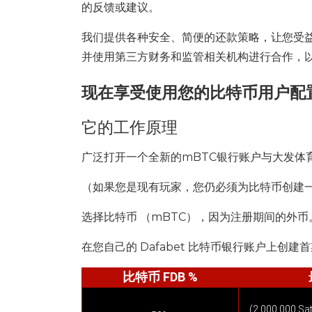
的反馈或建议。
我们提供各种安全、简便的还款策略，让您受益匪浅
并使用第三方财务和监管相关机构进行合作，
现在享受使用您的比特币用户配
它的工作原理
广泛打开一个全新的mBTC银行账户与大发体
（如果您是现有玩家，您仍必须为比特币创建
选择比特币 （mBTC），因为注册期间的外币
在您自己的 Dafabet 比特币银行账户上
比特币 FDB %
(2,000,000 Sa