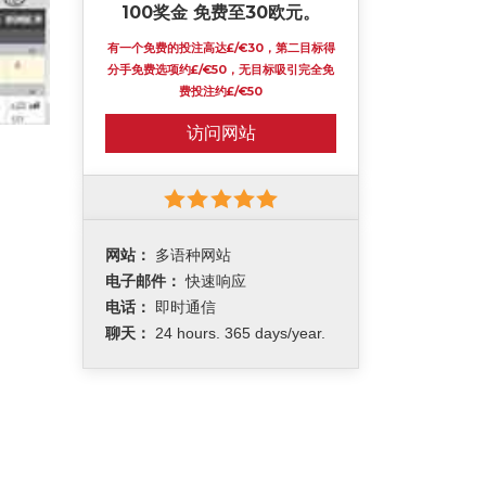
100奖金 免费至30欧元。
有一个免费的投注高达£/€30，第二目标得
分手免费选项约£/€50，无目标吸引完全免
费投注约£/€50
访问网站
网站：
多语种网站
电子邮件：
快速响应
电话：
即时通信
聊天：
24 hours. 365 days/year.
、