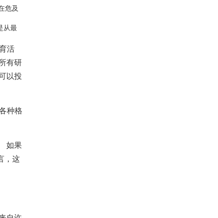
在危及
是从最
育活
所有研
可以投
各种格
 如果
言，这
来自许