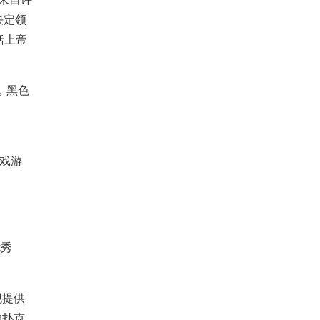
决定领
括上帝
，黑色
戏游
优秀
现提供
的扑克