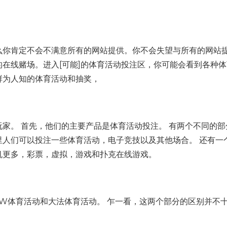
么你肯定不会不满意所有的网站提供。你不会失望与所有的网站
在线赌场。进入[可能]的体育活动投注区，你可能会看到各种体
鲜为人知的体育活动和抽奖，
家。 首先，他们的主要产品是体育活动投注。 有两个不同的部
里人们可以投注一些体育活动，电子竞技以及其他场合。 还有一
机更多，彩票，虚拟，游戏和扑克在线游戏。
W体育活动和大法体育活动。 乍一看，这两个部分的区别并不