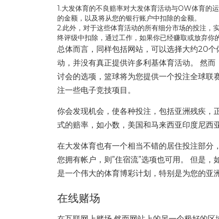
1.大发体育的不良赔率对大发体育活动与OW体育的运
的金额，以及将从您的银行账户中扣除的金额。
2.此外，对于这些体育活动的所有细分市场的投注，实
终评级中扣除，通过工作，如果你已经赚取或放弃你
总体而言，同样包括网站，可以选择大约20个
动，并没有真正提供许多利基体育活动。 然而
讨会的选项，篮球将为您提供一个投注全球联赛
注一些电子竞技项目。
你会发现机会，使各种投注，包括亚洲残疾，正
式的赔率，如小数，美国和马来西亚印度尼西亚
在大发体育也有一个相当不错的居住投注部分，
您拥有帐户，则”住宿流”选项也可用。 但是
是一个伟大的体育博彩计划，特别是为您的亚
在线赌场
在互联网上赌场 然而网站上的另一个极好的区