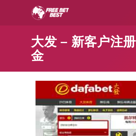
大发 – 新客户注
金