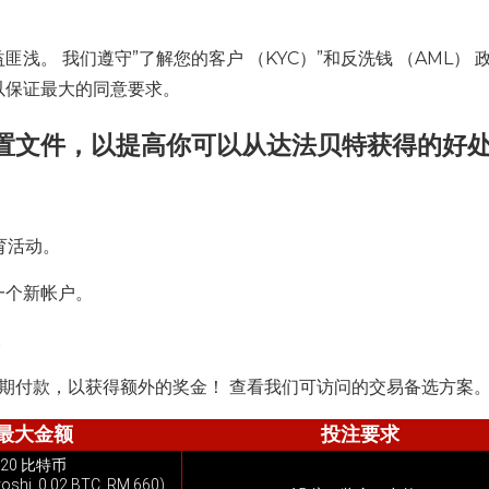
。 我们遵守”了解您的客户 （KYC）”和反洗钱 （AML） 
以保证最大的同意要求。
置文件，以提高你可以从达法贝特获得的好
育活动。
一个新帐户。
。
创建首期付款，以获得额外的奖金！ 查看我们可访问的交易备选方案
最大金额
投注要求
20 比特币
toshi, 0.02 BTC, RM 660)