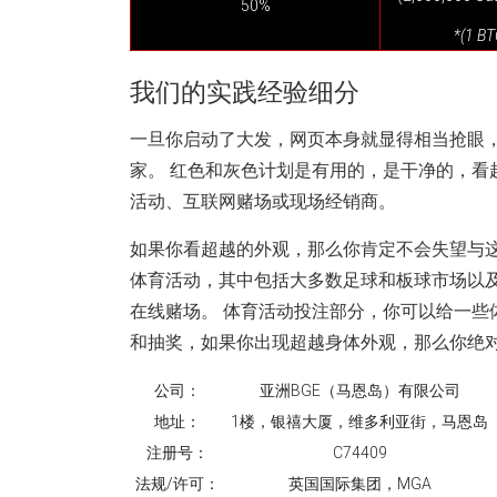
50%
*(1 B
我们的实践经验细分
一旦你启动了大发，网页本身就显得相当抢眼
家。 红色和灰色计划是有用的，是干净的，看起
活动、互联网赌场或现场经销商。
如果你看超越的外观，那么你肯定不会失望与
体育活动，其中包括大多数足球和板球市场以
在线赌场。 体育活动投注部分，你可以给一
和抽奖，如果你出现超越身体外观，那么你绝
公司：
亚洲BGE（马恩岛）有限公司
地址：
1楼，银禧大厦，维多利亚街，马恩岛
注册号：
C74409
法规/许可：
英国国际集团，MGA