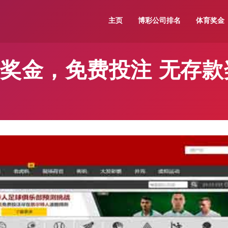
主页
博彩公司排名
体育奖金
册奖金，免费投注 无存款