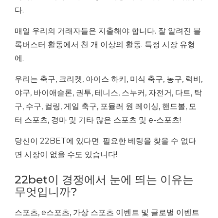
다.
매일 우리의 거래자들은 지출해야 합니다. 잘 알려진 블
록버스터 활동에서 천 개 이상의 활동. 특정 시장 유형
에.
우리는 축구, 크리켓, 아이스 하키, 미식 축구, 농구, 럭비,
야구, 바이애슬론, 권투, 테니스, 스누커, 자전거, 다트, 탁
구, 수구, 컬링, 게일 축구, 포뮬러 원 레이싱, 핸드볼, 모
터 스포츠, 경마 및 기타 많은 스포츠 및 e-스포츠!
당신이 22BET에 있다면. 필요한 베팅을 찾을 수 없다
면 시장이 없을 수도 있습니다!
22bet이 경쟁에서 눈에 띄는 이유는
무엇입니까?
스포츠, e스포츠, 가상 스포츠 이벤트 및 글로벌 이벤트