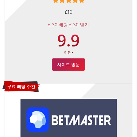
£10
£ 30 베팅 £ 30 받기
9.9
리뷰
사이트 방문
무료 베팅 주간