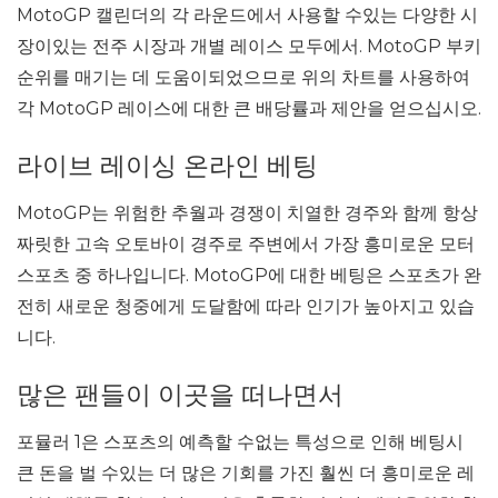
MotoGP 캘린더의 각 라운드에서 사용할 수있는 다양한 시
장이있는 전주 시장과 개별 레이스 모두에서. MotoGP 부키
순위를 매기는 데 도움이되었으므로 위의 차트를 사용하여
각 MotoGP 레이스에 대한 큰 배당률과 제안을 얻으십시오.
라이브 레이싱 온라인 베팅
MotoGP는 위험한 추월과 경쟁이 치열한 경주와 함께 항상
짜릿한 고속 오토바이 경주로 주변에서 가장 흥미로운 모터
스포츠 중 하나입니다. MotoGP에 대한 베팅은 스포츠가 완
전히 새로운 청중에게 도달함에 따라 인기가 높아지고 있습
니다.
많은 팬들이 이곳을 떠나면서
포뮬러 1은 스포츠의 예측할 수없는 특성으로 인해 베팅시
큰 돈을 벌 수있는 더 많은 기회를 가진 훨씬 더 흥미로운 레