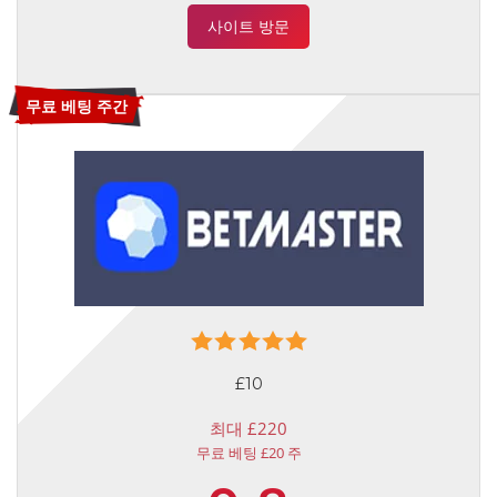
사이트 방문
무료 베팅 주간
£10
최대 £220
무료 베팅 £20 주