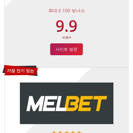
최대 £ 100 보너스
9.9
리뷰
사이트 방문
가장 인기 있는