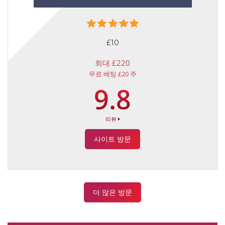
£10
최대 £220
무료 베팅 £20 주
9.8
리뷰
사이트 방문
더 많은 방문