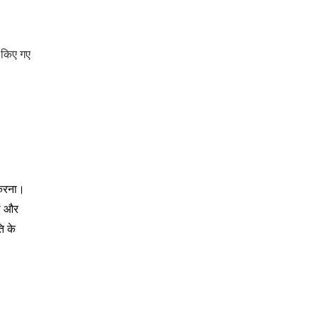
ि किए गए
 करना।
ों और
ि के