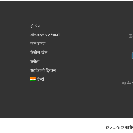
होमपेज
ऑनलाइन सट्टेबाजों
खेल बोनस
कैसीनो खेल
समीक्षा
सट्टेबाजी ट्रिक्स
हिन्दी
यह वेबस
© 2026© कॉपीराइट