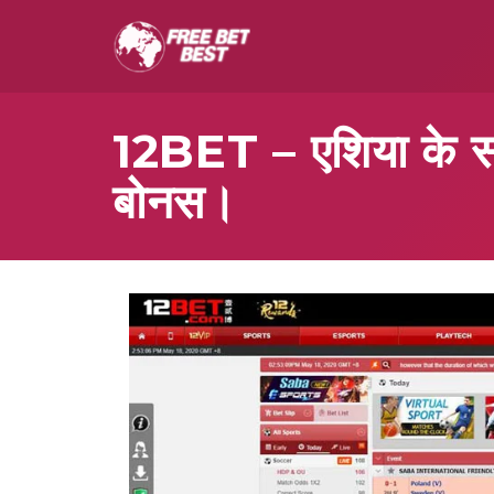
12BET – एशिया के स
बोनस।