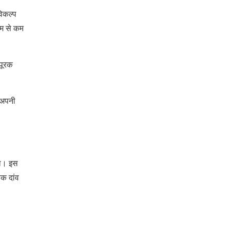
िकल्प
कम से कम
-पूरक
 अपनी
ोगा। इस
यक दांव