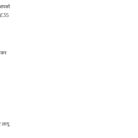
ह आपको
ट £35
िलकर
 लागू