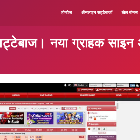
होमपेज
ऑनलाइन सट्टेबाजों
खेल बोनस
ट्टेबाज। नया ग्राहक साइन