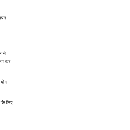
ञापन
म से
दावा कर
पयोग
ि के लिए