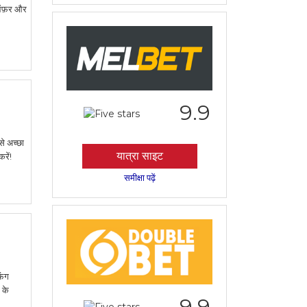
 ऑफ़र और
9.9
े अच्छा
यात्रा साइट
रें!
समीक्षा पढ़ें
िंग
 के
9.9