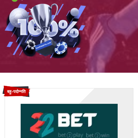
बहु-पदोन्नति