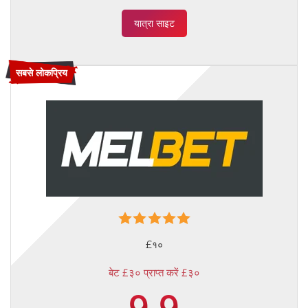
यात्रा साइट
सबसे लोकप्रिय
£१०
बेट £३० प्राप्त करें £३०
9.9