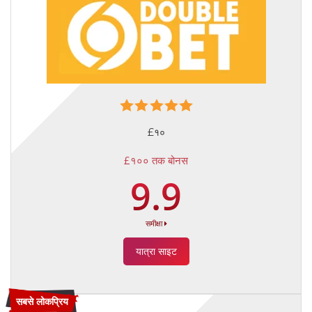
£१०
£१०० तक बोनस
9.9
समीक्षा
यात्रा साइट
सबसे लोकप्रिय