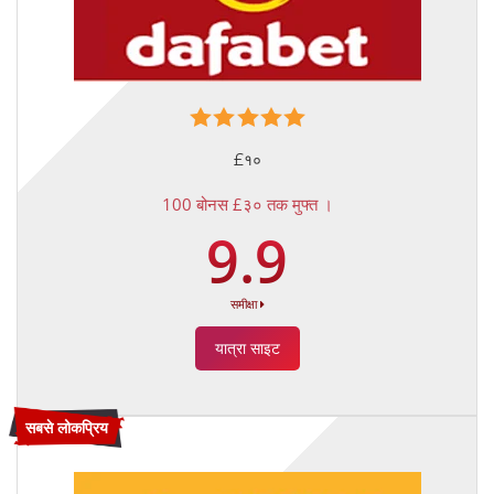
£१०
100 बोनस £३० तक मुफ्त ।
9.9
समीक्षा
यात्रा साइट
सबसे लोकप्रिय