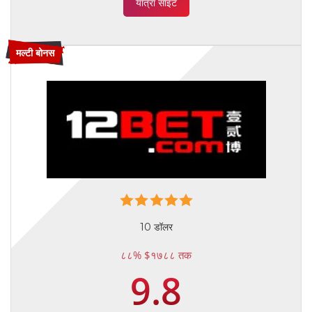
यात्रा साइट
मल्टी बोनस
10 डॉलर
८८% $१७८८ तक
9.8