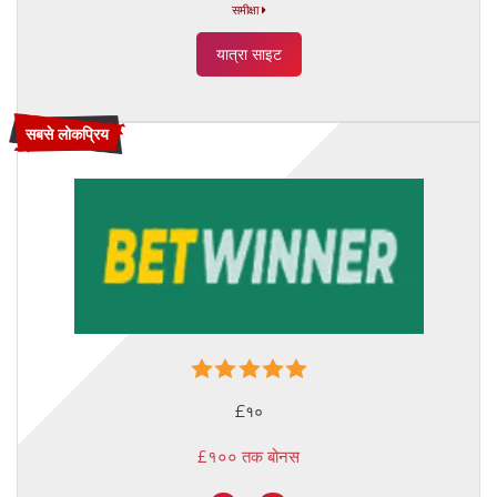
समीक्षा
यात्रा साइट
सबसे लोकप्रिय
£१०
£१०० तक बोनस