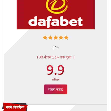
£१०
100 बोनस £३० तक मुफ्त ।
9.9
समीक्षा
यात्रा साइट
सबसे लोकप्रिय