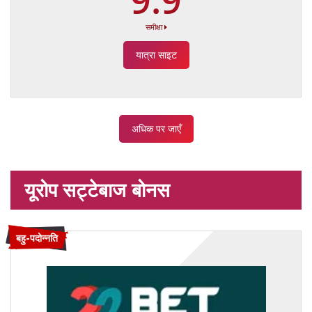
समीक्षा
यात्रा साइट
अधिक पर जाएँ
यूरोप सट्टेबाज बोनस
बहु-पदोन्नति