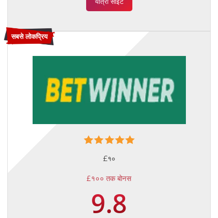
यात्रा साइट
सबसे लोकप्रिय
£१०
£१०० तक बोनस
9.8