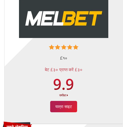
£१०
बेट £३० प्राप्त करें £३०
9.9
समीक्षा
यात्रा साइट
सबसे लोकप्रिय