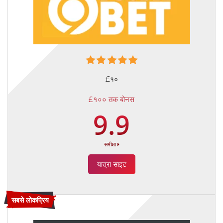
£१०
£१०० तक बोनस
9.9
समीक्षा
यात्रा साइट
सबसे लोकप्रिय