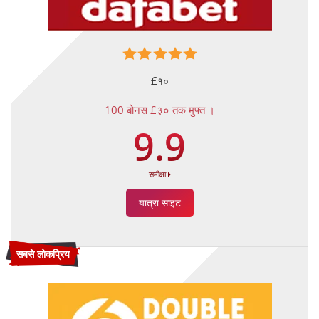
£१०
100 बोनस £३० तक मुफ्त ।
9.9
समीक्षा
यात्रा साइट
सबसे लोकप्रिय