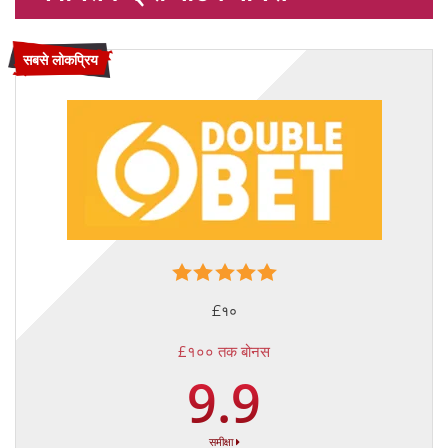
सबसे लोकप्रिय
£१०
£१०० तक बोनस
9.9
समीक्षा