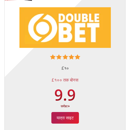
£१०
£१०० तक बोनस
9.9
समीक्षा
यात्रा साइट