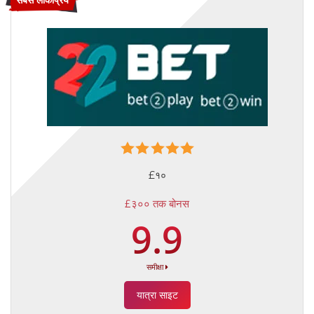
£१०
£३०० तक बोनस
9.9
समीक्षा
यात्रा साइट