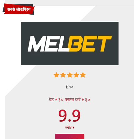
सबसे लोकप्रिय
£१०
बेट £३० प्राप्त करें £३०
9.9
समीक्षा