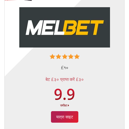
£१०
बेट £३० प्राप्त करें £३०
9.9
समीक्षा
यात्रा साइट