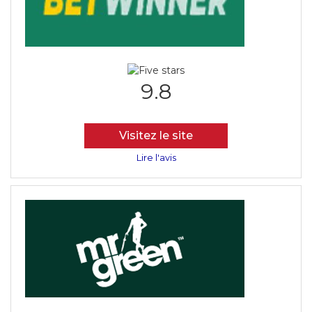
9.8
Visitez le site
Lire l'avis