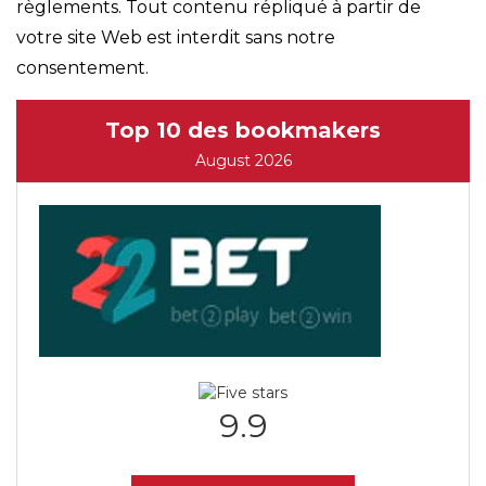
règlements. Tout contenu répliqué à partir de
votre site Web est interdit sans notre
consentement.
Top 10 des bookmakers
August 2026
9.9