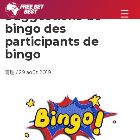
Suggestions de
bingo des
participants de
bingo
管理 / 29 août 2019