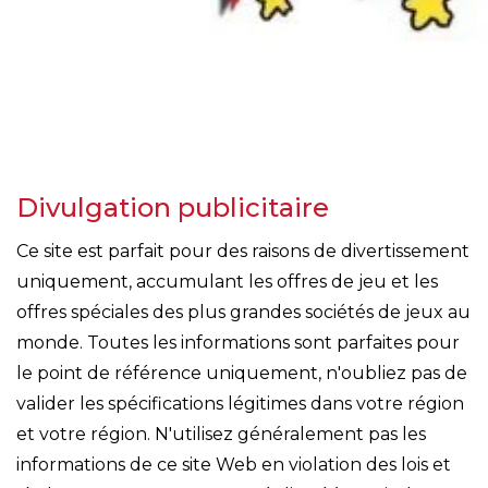
Divulgation publicitaire
Ce site est parfait pour des raisons de divertissement
uniquement, accumulant les offres de jeu et les
offres spéciales des plus grandes sociétés de jeux au
monde. Toutes les informations sont parfaites pour
le point de référence uniquement, n'oubliez pas de
valider les spécifications légitimes dans votre région
et votre région. N'utilisez généralement pas les
informations de ce site Web en violation des lois et