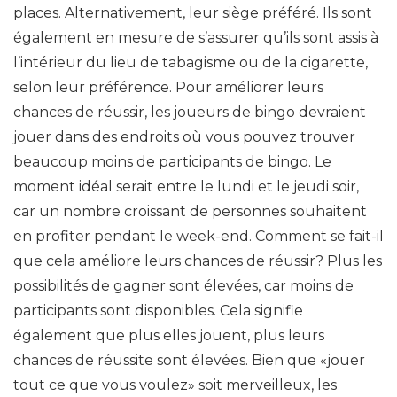
places. Alternativement, leur siège préféré. Ils sont
également en mesure de s’assurer qu’ils sont assis à
l’intérieur du lieu de tabagisme ou de la cigarette,
selon leur préférence. Pour améliorer leurs
chances de réussir, les joueurs de bingo devraient
jouer dans des endroits où vous pouvez trouver
beaucoup moins de participants de bingo. Le
moment idéal serait entre le lundi et le jeudi soir,
car un nombre croissant de personnes souhaitent
en profiter pendant le week-end. Comment se fait-il
que cela améliore leurs chances de réussir? Plus les
possibilités de gagner sont élevées, car moins de
participants sont disponibles. Cela signifie
également que plus elles jouent, plus leurs
chances de réussite sont élevées. Bien que «jouer
tout ce que vous voulez» soit merveilleux, les