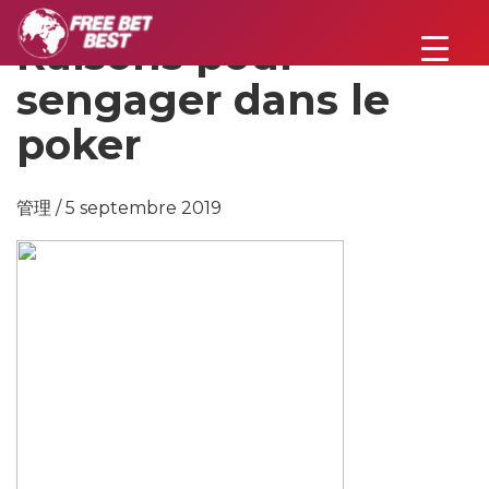
Raisons pour
sengager dans le
poker
管理 / 5 septembre 2019