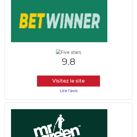
9.8
Visitez le site
Lire l'avis