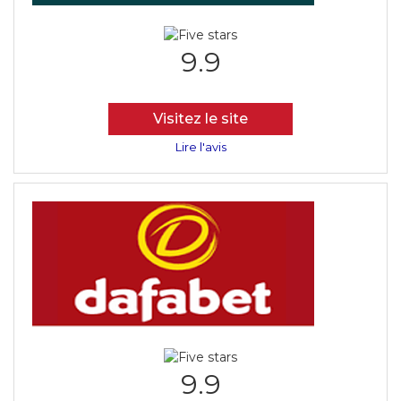
9.9
Visitez le site
Lire l'avis
9.9