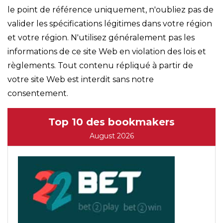
le point de référence uniquement, n'oubliez pas de
valider les spécifications légitimes dans votre région
et votre région. N'utilisez généralement pas les
informations de ce site Web en violation des lois et
règlements. Tout contenu répliqué à partir de
votre site Web est interdit sans notre
consentement.
Top 10 des bookmakers
August 2026