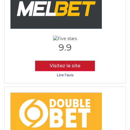
9.9
Visitez le site
Lire l'avis