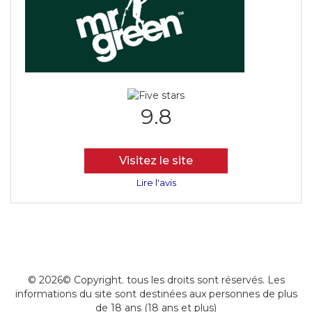
9.8
Visitez le site
Lire l'avis
© 2026© Copyright. tous les droits sont réservés. Les
informations du site sont destinées aux personnes de plus
de 18 ans (18 ans et plus)