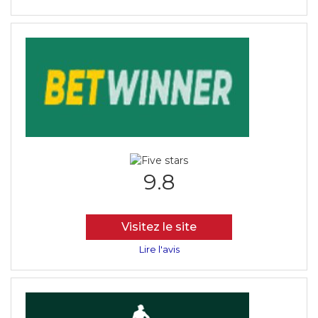
9.8
Visitez le site
Lire l'avis