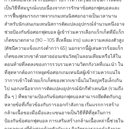
เป็นวิธีที่สมบูรณ์แบบเนื่องจากการรักษาข้อศอกฟุตบอลและ
การฟื้นฟูสมรรถภาพจากเกมเทนนิสศอกอาจเป็นเวลานาน
สำหรับนักเล่นเกมเทนนิสการดัดแปลงอุปกรณ์จำนวนหนึ่งอาจ
ช่วยป้องกันข้อศอกฟุตบอล ผู้เข้าร่วมควรเลือกแร็กเก็ตที่มีแร็ก
เก็ตขนาดกลาง (90 – 105 สี่เหลี่ยม ins) และความคล่องตัวสูง
(ดัชนีความแข็งแกร่งต่ำกว่า 65) นอกจากนี้ผู้เล่นควรร้อยแร็ก
เก็ตของพวกเขาด้วยสายอ่อนเช่นวัสดุไนลอนเทียมหรือไส้ใน
ตอนท้ายที่ลดลงของการรวบรวมความวิตกกังวลที่แนะนำ ใน
ที่สุดหากต้องการหยุดข้อศอกเกมเทนนิสผู้เข้าร่วมควรแน่ใจ
ว่าการเข้าใจด้วยแร็กเก็ตของพวกเขานั้นไม่ใหญ่หรือเล็กเกิน
ไป นอกเหนือจากการดัดแปลงอุปกรณ์นักกีฬาเทนนิส (รวมถึง
อื่น ๆ ) ที่พยายามป้องกันข้อศอกฟุตบอลสามารถยึดติดกับกฎ
หลายข้อที่เกี่ยวข้องกับการออกกำลังกาย เริ่มแรกการสร้าง
กล้ามเนื้อของมือมือและแขนอาจเป็นวิธีที่ดีที่สุดในการ
ป้องกันข้อศอกฟุตบอล การเสริมสร้างกล้ามเนื้อเหล่านี้ช่วยใน
การลดแรงที่ข้อศอกด้วยตัวมันเอง กิจวัตรการออกกำลังกาย