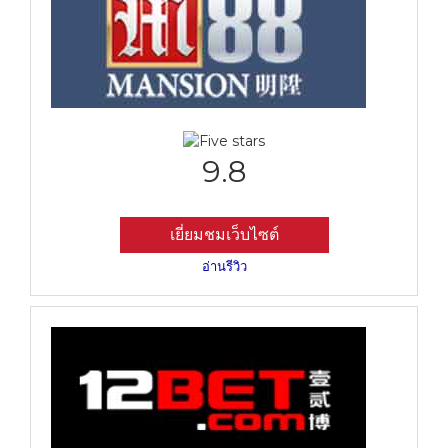
9.8
เยี่ยมชมเว็บไซต์
อ่านรีวิว