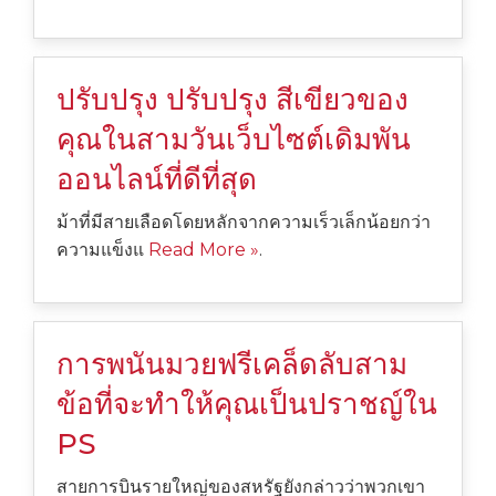
ปรับปรุง ปรับปรุง สีเขียวของ
คุณในสามวันเว็บไซต์เดิมพัน
ออนไลน์ที่ดีที่สุด
ม้าที่มีสายเลือดโดยหลักจากความเร็วเล็กน้อยกว่า
ความแข็งแ
Read More »
.
การพนันมวยฟรีเคล็ดลับสาม
ข้อที่จะทำให้คุณเป็นปราชญ์ใน
PS
สายการบินรายใหญ่ของสหรัฐยังกล่าวว่าพวกเขา