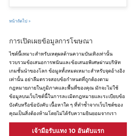
หน้าถัดไป »
การเปิดเผยข้อมูลการโฆษณา
ไซต์นี้เหมาะสำหรับเหตุผลด้านความบันเทิงเท่านั้น
รวบรวมข้อเสนอการพนันและข้อเสนอพิเศษผ่านบริษัท
เกมชั้นนำของโลก ข้อมูลทั้งหมดเหมาะสำหรับจุดอ้างอิง
เท่านั้น อย่าลืมตรวจสอบข้อกำหนดที่ถูกต้องตาม
กฎหมายภายในภูมิภาคและพื้นที่ของคุณ มักจะไม่ใช้
ข้อมูลบนเว็บไซต์นี้ในการละเมิดกฎหมายและระเบียบข้อ
บังคับหรือข้อบังคับ เนื้อหาใด ๆ ที่ทำซ้ำจากเว็บไซต์ของ
คุณเป็นสิ่งต้องห้ามโดยไม่ได้รับความยินยอมจากเรา
เจ้ามือรับแทง 10 อันดับแรก