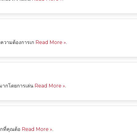
ับความต้องการเก
Read More »
.
วนมากโดยการเล่น
Read More »
.
ลกที่คุณต้อ
Read More »
.