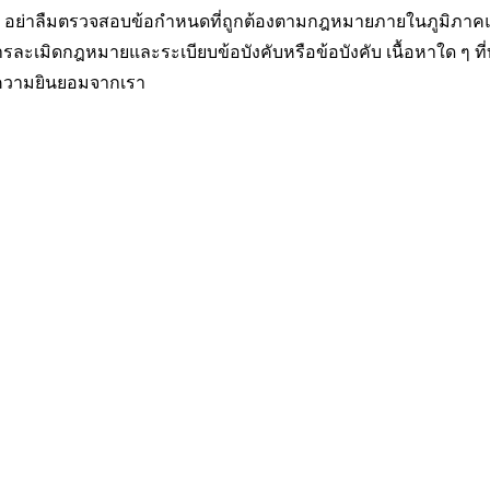
นั้น อย่าลืมตรวจสอบข้อกำหนดที่ถูกต้องตามกฎหมายภายในภูมิภา
การละเมิดกฎหมายและระเบียบข้อบังคับหรือข้อบังคับ เนื้อหาใด ๆ ที
ับความยินยอมจากเรา