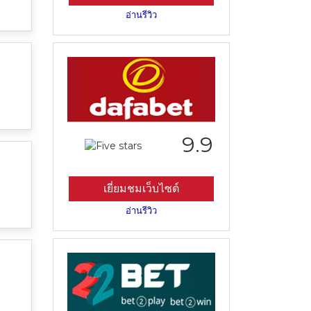
อ่านรีวิว
9.9
เยี่ยมชมเว็บไซต์
อ่านรีวิว