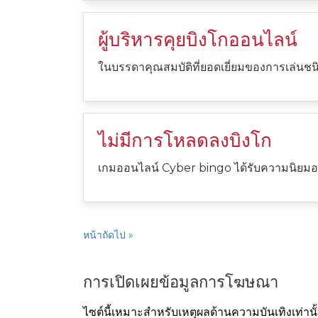
ผู้บริหารคุยบิงโกออนไลน์
ในบรรดาคุณสมบัติที่ยอดเยี่ยมของการเล่นชน
ไม่มีการโหลดลงบิงโก
เกมออนไลน์ Cyber ​​bingo ได้รับความนิยม
หน้าถัดไป »
การเปิดเผยข้อมูลการโฆษณา
ไซต์นี้เหมาะสำหรับเหตุผลด้านความบันเทิงเท่