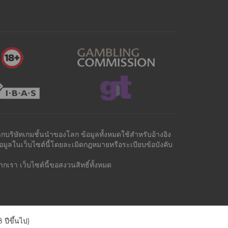
ากบริษัทเกมชั้นนำของโลก ข้อมูลทั้งหมดใช้สำหรับอ้างอิง
ูลในเว็บไซต์นี้โดยละเมิดกฎหมายหรือระเบียบข้อบังคับ
เรา เว็บไซต์นี้ขอสงวนสิทธิ์ทั้งหมด
 ปีขึ้นไป)