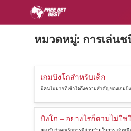
หมวดหมู่:
การเล่นชน
เกมบิงโกสำหรับเด็ก
มีคนไม่มากที่เข้าใจถึงความสำคัญของเกมบิง
บิงโก – อย่างไรก็ตามไม่ใช
ยอมรับว่าคุณรักการมีส่วนร่วมในการเล่นชนิด