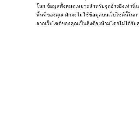
โลก ข้อมูลทั้งหมดเหมาะสำหรับจุดอ้างอิงเท่า
พื้นที่ของคุณ มักจะไม่ใช้ข้อมูลบนเว็บไซต์นี้ใน
จากเว็บไซต์ของคุณเป็นสิ่งต้องห้ามโดยไม่ได้ร