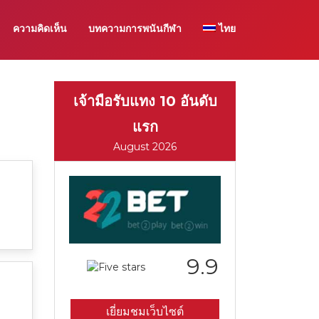
ความคิดเห็น
บทความการพนันกีฬา
ไทย
เจ้ามือรับแทง 10 อันดับ
แรก
August 2026
9.9
เยี่ยมชมเว็บไซต์