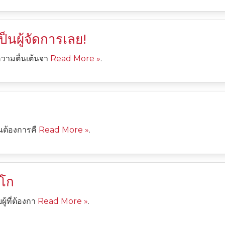
ป็นผู้จัดการเลย!
ความตื่นเต้นจา
Read More »
.
ุณต้องการคื
Read More »
.
งโก
ู้ที่ต้องกา
Read More »
.