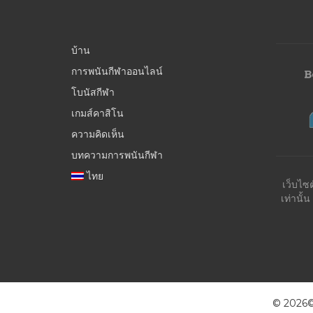
บ้าน
การพนันกีฬาออนไลน์
โบนัสกีฬา
เกมส์คาสิโน
ความคิดเห็น
บทความการพนันกีฬา
ไทย
เว็บไซ
เท่านั
© 2026©ลิ