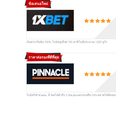
ข้อเสนอใหม่
เงินฝากเริ่มต้น 100% โบนัสสูงถึง€ 100 คาสิโนมีประมาณ 1,500 ยูโร
ราคาต่อรองที่ดีที่สุด
โบนัสกีฬา£๒๕๐, น้ำผลไม้ต่ำถึง 5, €๒,๕๐๐ตกของที่น่าประหลาดใจลีดเดอร