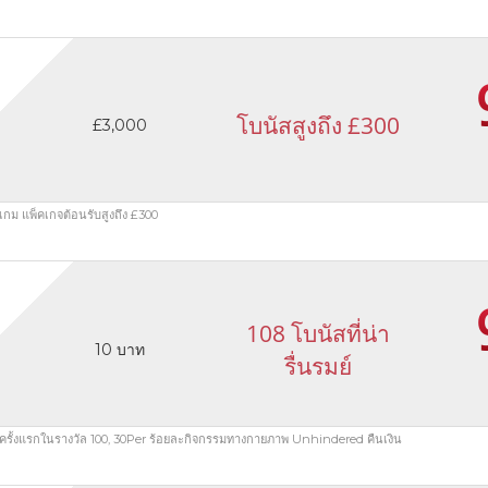
โบนัสสูงถึง £300
£3,000
กม แพ็คเกจต้อนรับสูงถึง £300
108 โบนัสที่น่า
10 บาท
รื่นรมย์
ส่ครั้งแรกในรางวัล 100, 30Per ร้อยละกิจกรรมทางกายภาพ Unhindered คืนเงิน