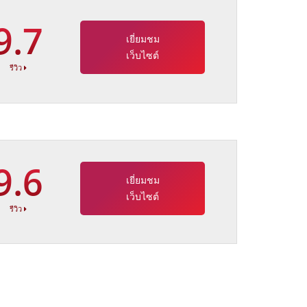
9.7
เยี่ยมชม
เว็บไซต์
รีวิว
9.6
เยี่ยมชม
เว็บไซต์
รีวิว