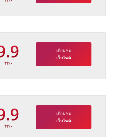
รีวิว
9.9
เยี่ยมชม
เว็บไซต์
รีวิว
9.9
เยี่ยมชม
เว็บไซต์
รีวิว