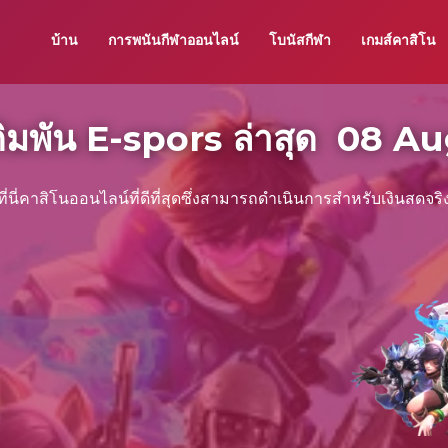
บ้าน
การพนันกีฬาออนไลน์
โบนัสกีฬา
เกมส์คาสิโน
ดิมพัน E-spors ล่าสุด 08 A
ที่นี่คาสิโนออนไลน์ที่ดีที่สุดซึ่งสามารถดําเนินการสําหรับเงินสดจริ