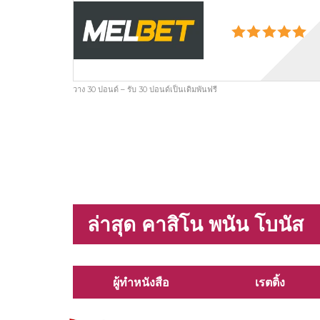
วาง 30 ปอนด์ – รับ 30 ปอนด์เป็นเดิมพันฟรี
ล่าสุด คาสิโน พนัน โบนัส
ผู้ทําหนังสือ
เรตติ้ง