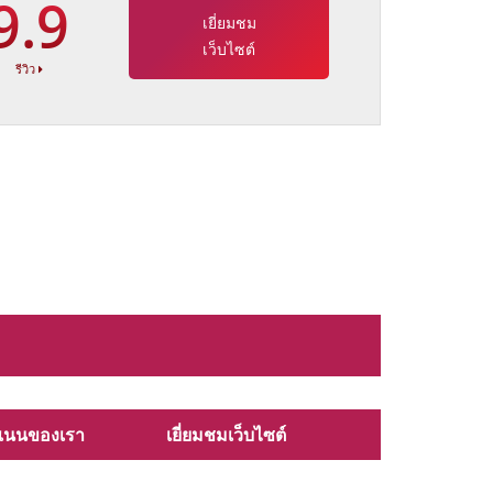
9.9
เยี่ยมชม
เว็บไซต์
รีวิว
แนนของเรา
เยี่ยมชมเว็บไซต์