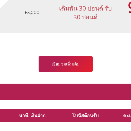
เดิมพัน 30 ปอนด์ รับ
£3,000
30 ปอนด์
เยี่ยมชมเพิ่มเติม
นาที. เงินฝาก
โบนัสต้อนรับ
คะ