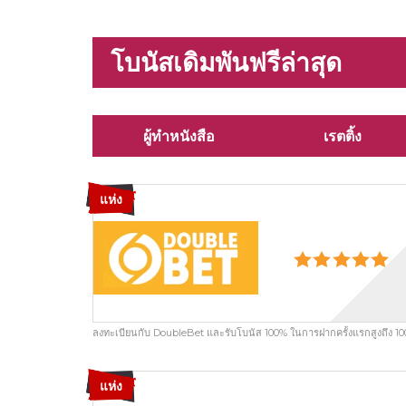
โบนัสเดิมพันฟรีล่าสุด
ผู้ทําหนังสือ
เรตติ้ง
แห่ง
ลงทะเบียนกับ DoubleBet และรับโบนัส 100% ในการฝากครั้งแรกสูงถึง 10
แห่ง