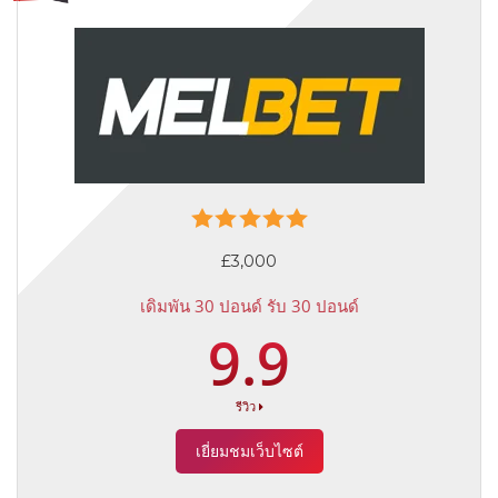
£3,000
เดิมพัน 30 ปอนด์ รับ 30 ปอนด์
9.9
รีวิว
เยี่ยมชมเว็บไซต์