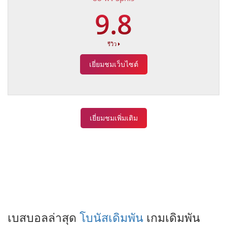
9.8
รีวิว
เยี่ยมชมเว็บไซต์
เยี่ยมชมเพิ่มเติม
เบสบอลล่าสุด
โบนัสเดิมพัน
เกมเดิมพัน