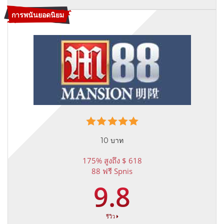
การพนันยอดนิยม
10 บาท
175% สูงถึง $ 618
88 ฟรี Spnis
9.8
รีวิว