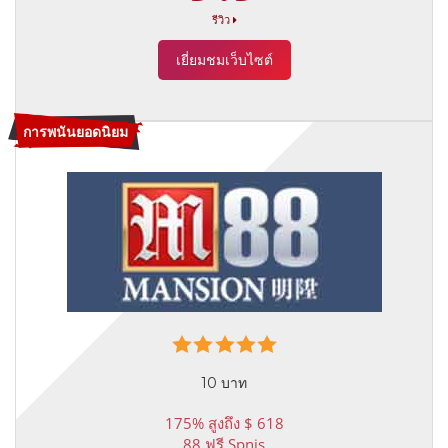
รีวิว
เยี่ยมชมเว็บไซต์
การพนันยอดนิยม
10 บาท
175% สูงถึง $ 618
88 ฟรี Spnis