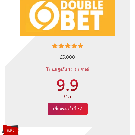
£3,000
โบนัสสูงถึง 100 ปอนด์
9.9
รีวิว
เยี่ยมชมเว็บไซต์
แห่ง