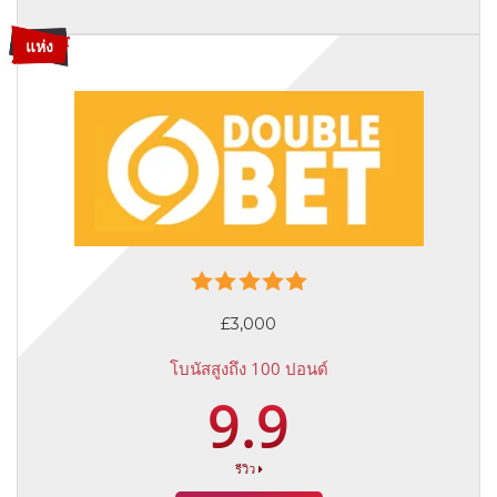
แห่ง
£3,000
โบนัสสูงถึง 100 ปอนด์
9.9
รีวิว