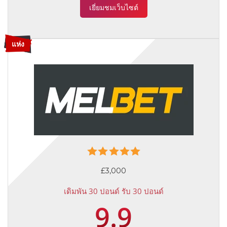
เยี่ยมชมเว็บไซต์
แห่ง
£3,000
เดิมพัน 30 ปอนด์ รับ 30 ปอนด์
9.9