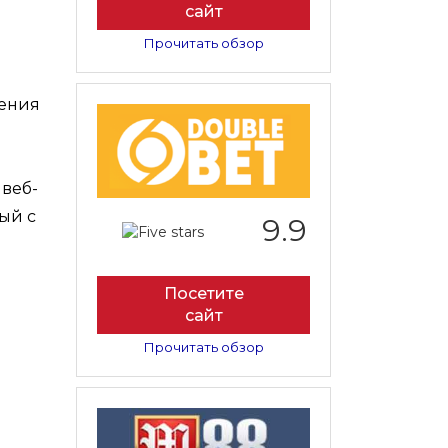
сайт
Прочитать обзор
жения
веб-
ый с
9.9
Посетите
сайт
Прочитать обзор