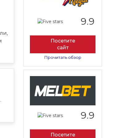
9.9
ли,
Посетите
м
сайт
Прочитать обзор
.
9.9
Посетите