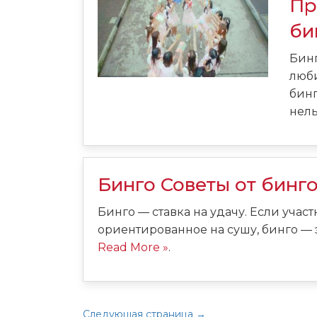
Пр
би
Бинг
люби
бинг
нель
Бинго Советы от бинг
Бинго — ставка на удачу. Если учас
ориентированное на сушу, бинго — эт
Read More »
.
Следующая страница →