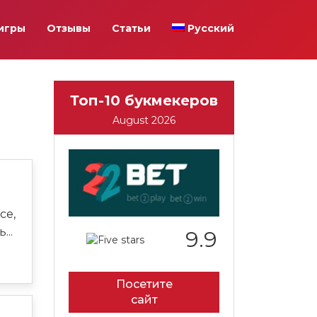
игры
Отзывы
Статьи
Русский
Топ-10 букмекеров
August 2026
се,
..
9.9
Посетите
сайт