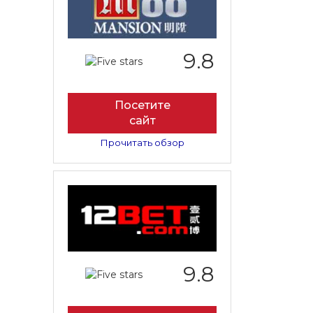
9.8
Посетите
сайт
Прочитать обзор
9.8