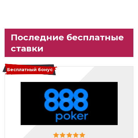
Последние бесплатные
ставки
Бесплатный бонус