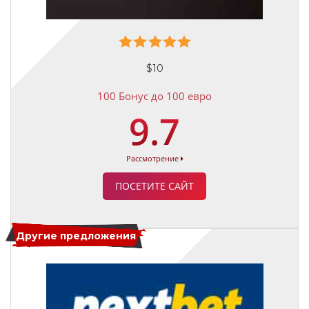
$10
100 Бонус до 100 евро
9.7
Рассмотрение
ПОСЕТИТЕ САЙТ
Другие предложения