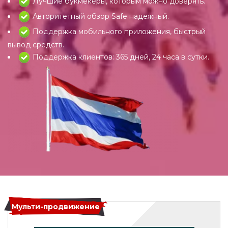
Лучшие букмекеры, которым можно доверять.
Авторитетный обзор Safe надежный.
Поддержка мобильного приложения, быстрый
вывод средств.
Поддержка клиентов: 365 дней, 24 часа в сутки.
Мульти-продвижение