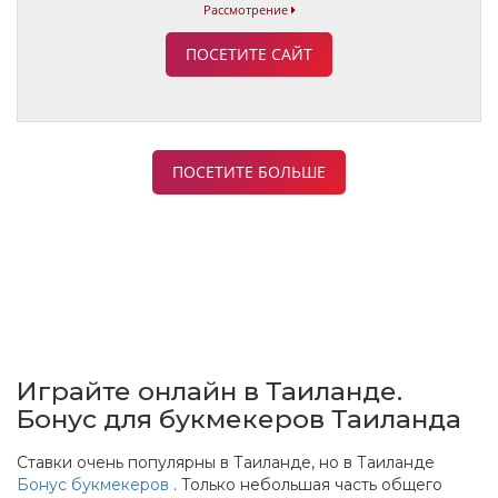
Рассмотрение
ПОСЕТИТЕ САЙТ
ПОСЕТИТЕ БОЛЬШЕ
Играйте онлайн в Таиланде.
Бонус для букмекеров Таиланда
Ставки очень популярны в Таиланде, но в Таиланде
Бонус букмекеров
. Только небольшая часть общего