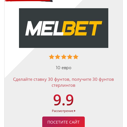
10 евро
Сделайте ставку 30 фунтов, получите 30 фунтов
стерлингов
9.9
Рассмотрение
ПОСЕТИТЕ САЙТ