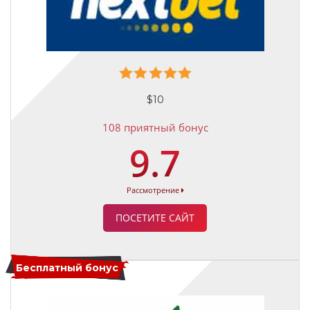
$10
108 приятный бонус
9.7
Рассмотрение
ПОСЕТИТЕ САЙТ
Бесплатный бонус