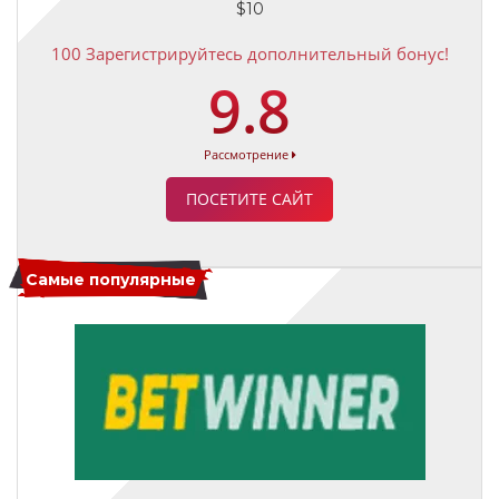
$10
100 Зарегистрируйтесь дополнительный бонус!
9.8
Рассмотрение
ПОСЕТИТЕ САЙТ
Самые популярные