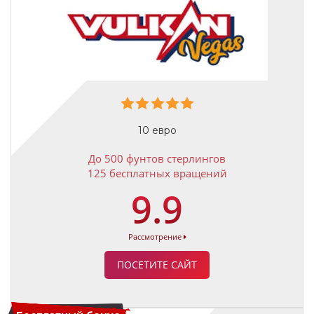
10 евро
До 500 фунтов стерлингов
125 бесплатных вращений
9.9
Рассмотрение
ПОСЕТИТЕ САЙТ