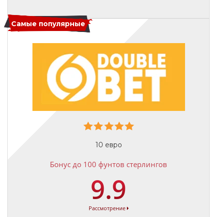
Самые популярные
10 евро
Бонус до 100 фунтов стерлингов
9.9
Рассмотрение