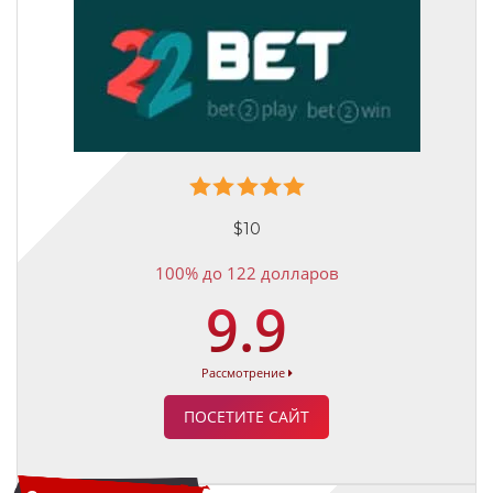
$10
100% до 122 долларов
9.9
Рассмотрение
ПОСЕТИТЕ САЙТ