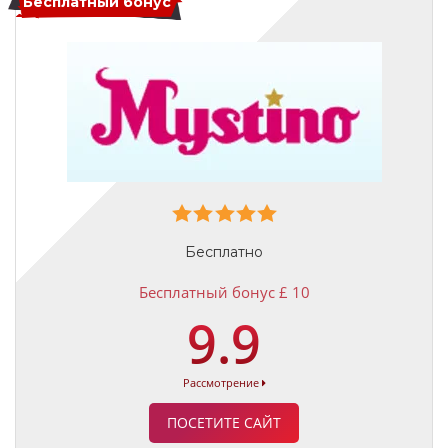
Бесплатный бонус
Бесплатно
Бесплатный бонус £ 10
9.9
Рассмотрение
ПОСЕТИТЕ САЙТ