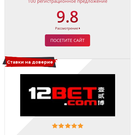
100 регистрационное предложение
9.8
Рассмотрение
ПОСЕТИТЕ САЙТ
Ставки на доверие