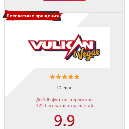
Бесплатные вращения
10 евро
До 500 фунтов стерлингов
125 бесплатных вращений
9.9