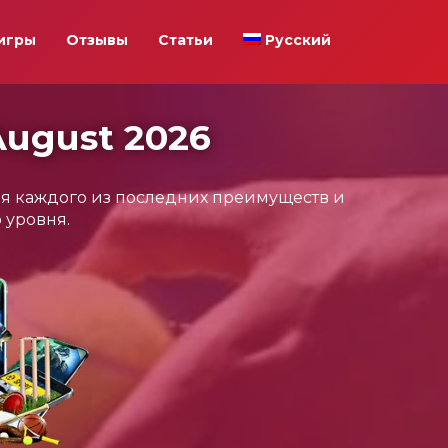
игры
Отзывы
Статьи
Русский
ugust 2026
я каждого из последних преимуществ и
 уровня.