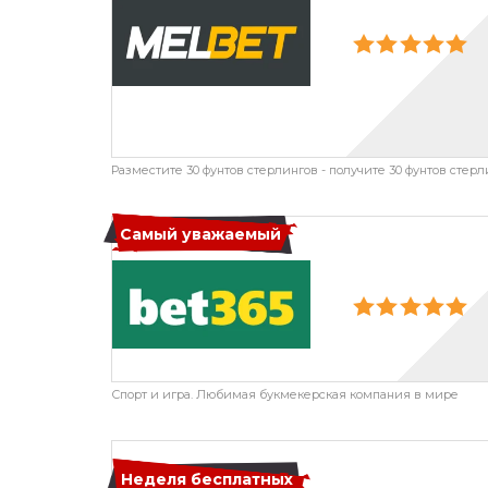
Разместите 30 фунтов стерлингов - получите 30 фунтов стер
Самый уважаемый
Спорт и игра. Любимая букмекерская компания в мире
Неделя бесплатных