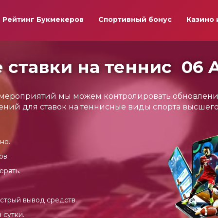
Рейтинг Букмекеров
Спортивный бонус
Казино 
 ставки на теннис 06 A
мероприятий мы можем контролировать обновлени
ний для ставок на теннисные виды спорта высшего
но.
ов.
ерять.
трый вывод средств.
 сутки.