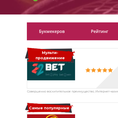
Букмекеров
Рейтинг
Мульти-
продвижение
Совершенно восхитительное преимущество, Интернет-казино
Самые популярные