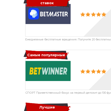
ставок
Ежедневные бесплатные вращения. Получите 20 бесплатных
Самые популярные
СПОРТ Приветственный бонус на первый депозит до 100 фу
Лучшие