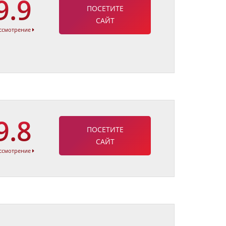
9.9
ПОСЕТИТЕ
САЙТ
ссмотрение
9.8
ПОСЕТИТЕ
САЙТ
ссмотрение