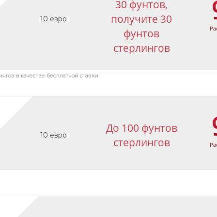
30 фунтов,
получите 30
10 евро
Ра
фунтов
стерлингов
лингов в качестве бесплатной ставки
До 100 фунтов
10 евро
стерлингов
Ра