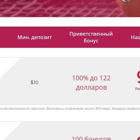
Приветственный
Мин. депозит
На
бонус
100% до 122
$10
долларов
Ра
 во всемирной паутине. Выигрыш в размере около 300 евро. Каждую неделю. 
100 бонусов