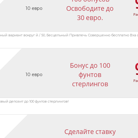
Освободите до
10 евро
Ра
30 евро.
атный вариант вокруг й / 50, Бесцельный Привлечь Совершенно бесплатно Вха 
Бонус до 100
фунтов
10 евро
Ра
стерлингов
рвый депозит до 100 фунтов стерлингов!
Сделайте ставку