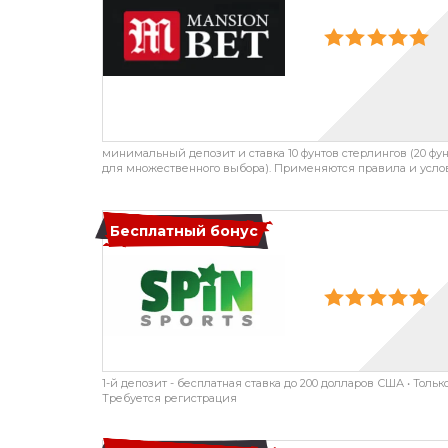
минимальный депозит и ставка 10 фунтов стерлингов (20 фун
для множественного выбора). Применяются правила и усло
Бесплатный бонус
1-й депозит - бесплатная ставка до 200 долларов США • Тол
Требуется регистрация