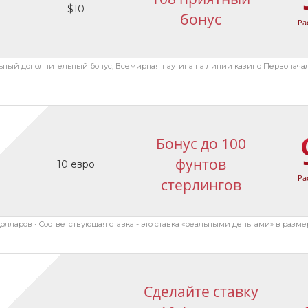
$10
бонус
Ра
ный дополнительный бонус, Всемирная паутина на линии казино Первоначаль
Бонус до 100
фунтов
10 евро
Ра
стерлингов
долларов • Соответствующая ставка - это ставка «реальными деньгами» в разме
Сделайте ставку