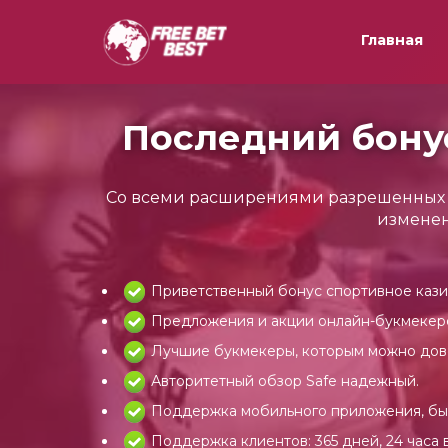
Главная
Последний бонус
Со всеми расширениями разрешенных с
изменен
Приветственный бонус спортивное кази
Предложения и акции онлайн-букмекер
Лучшие букмекеры, которым можно дов
Авторитетный обзор Safe надежный.
Поддержка мобильного приложения, быс
Поддержка клиентов: 365 дней, 24 часа в