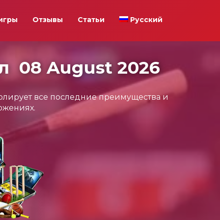
игры
Отзывы
Статьи
Русский
л 08 August 2026
олирует все последние преимущества и
ожениях.