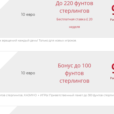
До 220 фунтов
стерлингов
10 евро
Бесплатная ставка £ 20
Ра
неделя
 вращений каждый день! Только для новых игроков.
Бонус до 100
фунтов
10 евро
Ра
стерлингов
нтов стерлингов, КАЗИНО + ИГРЫ Приветственный пакет до 300 фунтов стерли