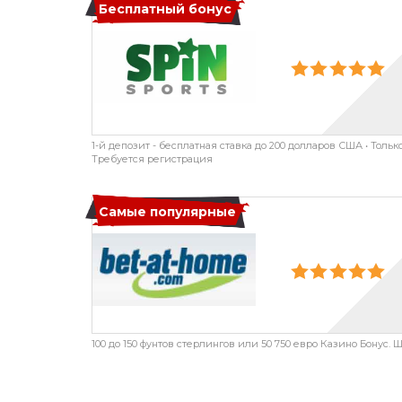
Бесплатный бонус
1-й депозит - бесплатная ставка до 200 долларов США • Тол
Требуется регистрация
Самые популярные
100 до 150 фунтов стерлингов или 50 750 евро Казино Бонус