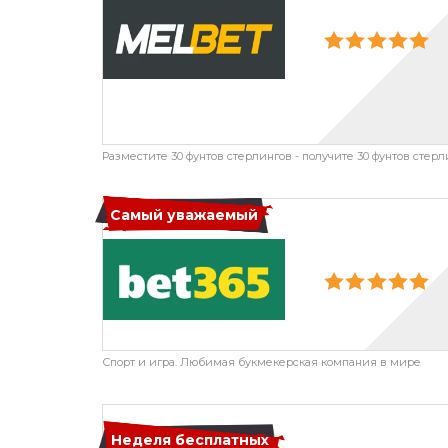
Разместите 30 фунтов стерлингов - получите 30 фунтов стер
Самый уважаемый
Спорт и игра. Любимая букмекерская компания в мире
Неделя бесплатных