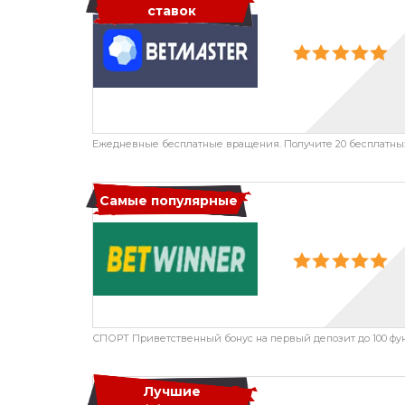
ставок
Ежедневные бесплатные вращения. Получите 20 бесплатных
Самые популярные
СПОРТ Приветственный бонус на первый депозит до 100 фу
Лучшие