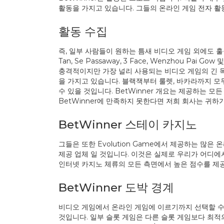
활동을 가지고 있습니다. 그들의 온라인 게임 전자 활
활동 수집
즉, 일부 사람들이 원하는 틈새 비디오 게임 외에도 훌륭하고
Tan, Se Passaway, 3 Face, Wenzhou Pa
충격적이지만 가장 널리 사용되는 비디오 게임의 긴 
을 가지고 있습니다. 블랙잭부터 룰렛, 바카라까지 모
수 있을 것입니다. BetWinner 개요는 제공하는 
BetWinner에 만족하지 못한다면 저희 회사는 귀
BetWinner 스테이 카지노
그들은 또한 Evolution Game에서 제공하는 많
제공 업체 일 것입니다. 이것은 실제로 우리가 어디에서
인터넷 카지노 체류의 모든 측면에서 높은 점수를 제
BetWinner 도박 경계
비디오 게임에서 온라인 게임에 이르기까지 선택할 수 
것입니다. 일부 슬롯 게임은 다른 슬롯 게임보다 최적