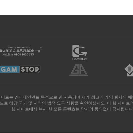
사이트는 엔터테인먼트 목적으로 만 사용되며 세계 최고의 게임 회사의 베
므로 해당 국가 및 지역의 법적 요구 사항을 확인하십시오. 이 웹 사이
웹 사이트에서 복사 한 모든 콘텐츠는 당사의 동의없이 금지됩니다.