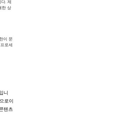
다. 제
대한 상
한이 문
 프로세
안입니
적으로이
 콘텐츠