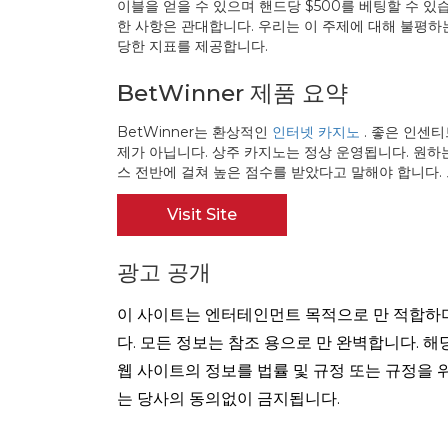
이블을 얻을 수 있으며 핸드당 $500를 베팅할 수 있
한 사항은 관대합니다. 우리는 이 주제에 대해 불평하는 
당한 지표를 제공합니다.
BetWinner 제품 요약
BetWinner는 환상적인
인터넷 카지노
. 좋은 인센
제가 아닙니다. 상주 카지노는 정상 운영됩니다. 원하는
스 전반에 걸쳐 높은 점수를 받았다고 말해야 합니다. 
Visit Site
광고 공개
이 사이트는 엔터테인먼트 목적으로 만 적합하며,
다. 모든 정보는 참조 용으로 만 완벽합니다. 
웹 사이트의 정보를 법률 및 규정 또는 규정을 
는 당사의 동의없이 금지됩니다.