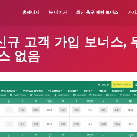
홈페이지
북 메이커
최신 축구 베팅 보너스
카지
 신규 고객 가입 보너스, 
스 없음