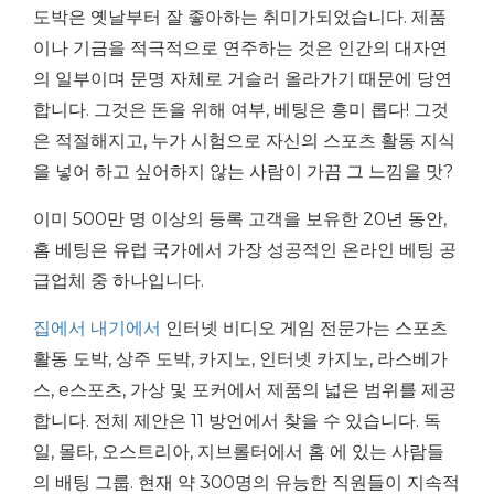
도박은 옛날부터 잘 좋아하는 취미가되었습니다. 제품
이나 기금을 적극적으로 연주하는 것은 인간의 대자연
의 일부이며 문명 자체로 거슬러 올라가기 때문에 당연
합니다. 그것은 돈을 위해 여부, 베팅은 흥미 롭다! 그것
은 적절해지고, 누가 시험으로 자신의 스포츠 활동 지식
을 넣어 하고 싶어하지 않는 사람이 가끔 그 느낌을 맛?
이미 500만 명 이상의 등록 고객을 보유한 20년 동안,
홈 베팅은 유럽 국가에서 가장 성공적인 온라인 베팅 공
급업체 중 하나입니다.
집에서 내기에서
인터넷 비디오 게임 전문가는 스포츠
활동 도박, 상주 도박, 카지노, 인터넷 카지노, 라스베가
스, e스포츠, 가상 및 포커에서 제품의 넓은 범위를 제공
합니다. 전체 제안은 11 방언에서 찾을 수 있습니다. 독
일, 몰타, 오스트리아, 지브롤터에서 홈 에 있는 사람들
의 배팅 그룹. 현재 약 300명의 유능한 직원들이 지속적