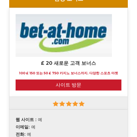
£ 20 새로운 고객 보너스
100 £ 150 또는 50 £ 750 카지노 보너스까지. 다양한 스포츠 마켓
사이트 방문
웹 사이트 :
예
이메일:
예
전화:
예