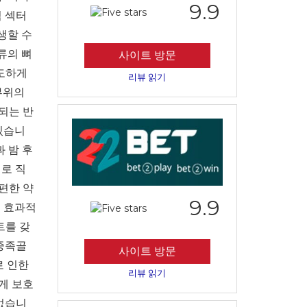
9.9
적 섹터
생할 수
류의 뼈
사이트 방문
과도하게
리뷰 읽기
부위의
되는 반
있습니
 밤 후
실로 직
편한 약
9.9
팩을 효과적
트를 갖
 중족골
사이트 방문
로 인한
리뷰 읽기
떻게 보호
 없습니