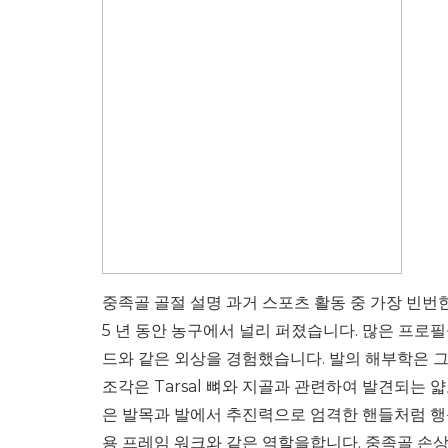
중족골 골절 설명 과거 스포츠 활동 중 가장 빈번한
5 년 동안 농구에서 널리 퍼졌습니다. 많은 프로필
드와 같은 외상을 경험했습니다. 발의 해부학은 그
조각은 Tarsal 뼈와 지골과 관련하여 발견되는 얇고
은 발목과 발에서 추진력으로 엄격한 핸들처럼 행동
용 프레임 워크와 같은 역할을합니다. 중족골 손상