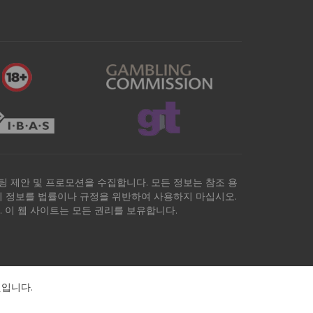
팅 제안 및 프로모션을 수집합니다. 모든 정보는 참조 용
트의 정보를 법률이나 규정을 위반하여 사용하지 마십시오.
 이 웹 사이트는 모든 권리를 보유합니다.
것입니다.