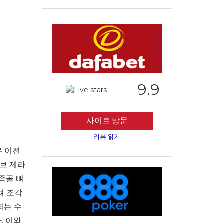
9.9
사이트 방문
리뷰 읽기
은 이전
티브 제라
족골 뼈
뼈 조각
되는 수
. 이와