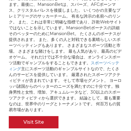
ます。最後に、MansionBetは、スパーズ、AFCボーンマ
ス、クリスタルパレスを後援しました。 いくつかの主要なプ
レミアリーグのサッカーチーム。 有名な誇示の名前へのリン
ク。 また、これは非常に明確な指標であり、詐欺Webサイト
ではないことを示しています。MansionBetボーナスの詳細
そのベッターのためにMansionBet。 たくさんのボーナスが
提供されます。 また、多くの人と対戦できる素晴らしいスポ
ーツベッティングもあります。 さまざまなスポーツ活動と市
場。 さまざまな賭けをします。 最も人気があり、最高のビデ
オゲーム。 それだけでは不十分な場合は、オンラインスポー
ツ活動でギャンブルをすることもできます。
スポーツベッテ
ィング
主にスポーツ活動のギャンブルサイトなので、たくさ
んのサービスを提供しています。 厳選されたスポーツアクテ
ィビティが含まれています。 そして市場セグメント。 ヨーロ
ッパ諸国からのベッターのニーズを満たすのに十分です。独
身男性と女性、増加、アキュムレータなど、30以上のスポー
ツアクティビティから選択できます。 結論として、最も重要
なのは、世界中のリーグとトーナメントです。 何百万もの貿
易市場があります。
Visit Site