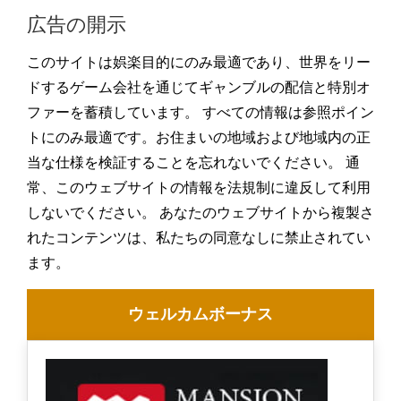
広告の開示
このサイトは娯楽目的にのみ最適であり、世界をリー
ドするゲーム会社を通じてギャンブルの配信と特別オ
ファーを蓄積しています。 すべての情報は参照ポイン
トにのみ最適です。お住まいの地域および地域内の正
当な仕様を検証することを忘れないでください。 通
常、このウェブサイトの情報を法規制に違反して利用
しないでください。 あなたのウェブサイトから複製さ
れたコンテンツは、私たちの同意なしに禁止されてい
ます。
ウェルカムボーナス