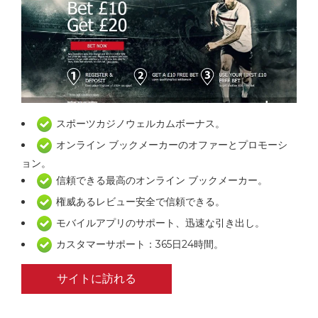
スポーツカジノウェルカムボーナス。
オンライン ブックメーカーのオファーとプロモーシ
ョン。
信頼できる最高のオンライン ブックメーカー。
権威あるレビュー安全で信頼できる。
モバイルアプリのサポート、迅速な引き出し。
カスタマーサポート：365日24時間。
サイトに訪れる