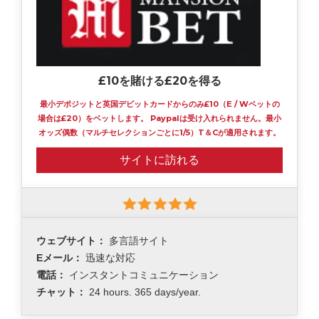
£10を賭ける£20を得る
最小デポジットと英国デビットカードからのみ£10（E / Wベットの
場合は£20）をベットします。 Paypalは受け入れられません。最小
オッズ偶数（マルチセレクションごとに1/5）T＆Cが適用されます。
サイトに訪れる
ウェブサイト：
多言語サイト
Eメール：
迅速な対応
電話：
インスタントコミュニケーション
チャット：
24 hours. 365 days/year.