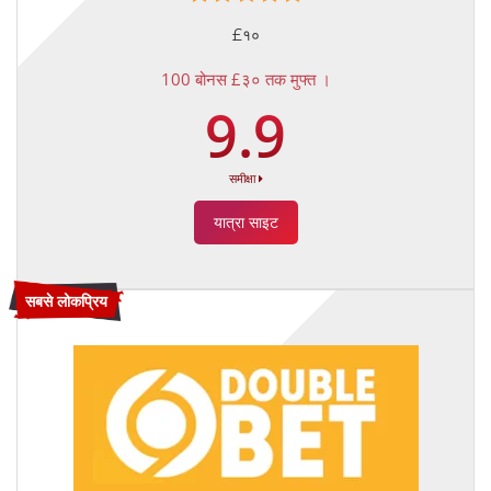
£१०
100 बोनस £३० तक मुफ्त ।
9.9
समीक्षा
यात्रा साइट
सबसे लोकप्रिय