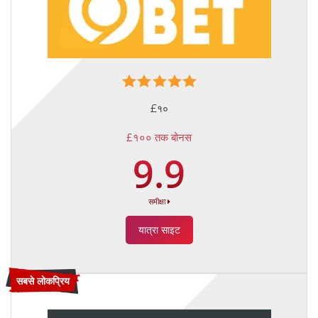
£१०
£१०० तक बोनस
9.9
समीक्षा
यात्रा साइट
सबसे लोकप्रिय