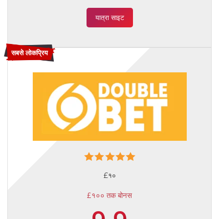
यात्रा साइट
सबसे लोकप्रिय
£१०
£१०० तक बोनस