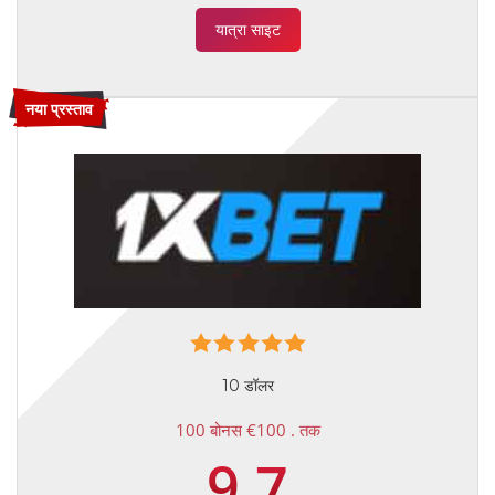
यात्रा साइट
नया प्रस्ताव
10 डॉलर
100 बोनस €100 . तक
9.7