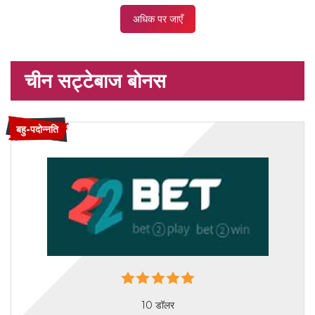
अधिक पर जाएँ
चीन सट्टेबाज बोनस
बहु-पदोन्नति
10 डॉलर