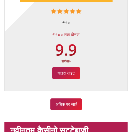
£१०
£१०० तक बोनस
9.9
समीक्षा
यात्रा साइट
अधिक पर जाएँ
नवीनतम कैसीनो सट्टेबाजी