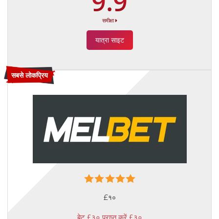
9.9
समीक्षा
यात्रा साइट
सबसे लोकप्रिय
£१०
बेट £३० प्राप्त करें £३०