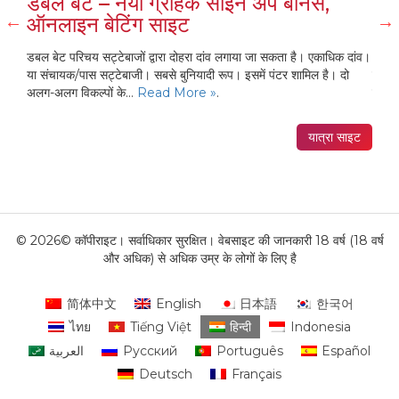
री
डबल बेट – नया ग्राहक साइन अप बोनस,
मेल
ऑनलाइन बेटिंग साइट
ऑन
CIS-
डबल बेट परिचय सट्टेबाजों द्वारा दोहरा दांव लगाया जा सकता है। एकाधिक दांव।
MELB
 है।
या संचायक/पास सट्टेबाजी। सबसे बुनियादी रूप। इसमें पंटर शामिल है। दो
वेबस
अलग-अलग विकल्पों के...
Read More »
.
उपचार
साइट
यात्रा साइट
© 2026© कॉपीराइट। सर्वाधिकार सुरक्षित। वेबसाइट की जानकारी 18 वर्ष (18 वर्ष
और अधिक) से अधिक उम्र के लोगों के लिए है
简体中文
English
日本語
한국어
ไทย
Tiếng Việt
हिन्दी
Indonesia
العربية
Русский
Português
Español
Deutsch
Français