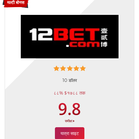
मल्टी बोनस
10 डॉलर
८८% $१७८८ तक
9.8
समीक्षा
यात्रा साइट