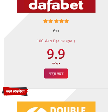
£१०
100 बोनस £३० तक मुफ्त ।
9.9
समीक्षा
यात्रा साइट
सबसे लोकप्रिय