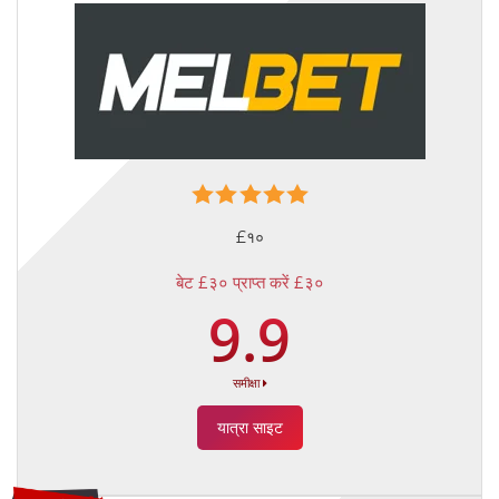
£१०
बेट £३० प्राप्त करें £३०
9.9
समीक्षा
यात्रा साइट