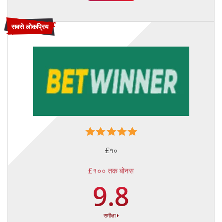
सबसे लोकप्रिय
£१०
£१०० तक बोनस
9.8
समीक्षा