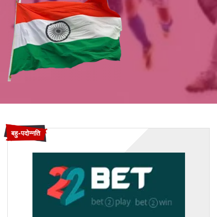
बहु-पदोन्नति