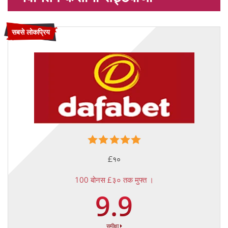
सबसे लोकप्रिय
£१०
100 बोनस £३० तक मुफ्त ।
9.9
समीक्षा