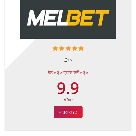
£१०
बेट £३० प्राप्त करें £३०
9.9
समीक्षा
यात्रा साइट