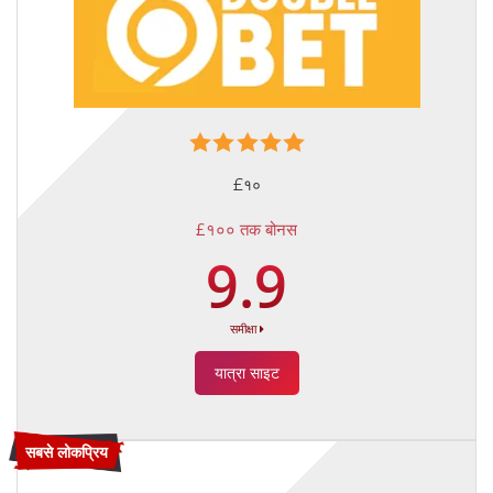
£१०
£१०० तक बोनस
9.9
समीक्षा
यात्रा साइट
सबसे लोकप्रिय