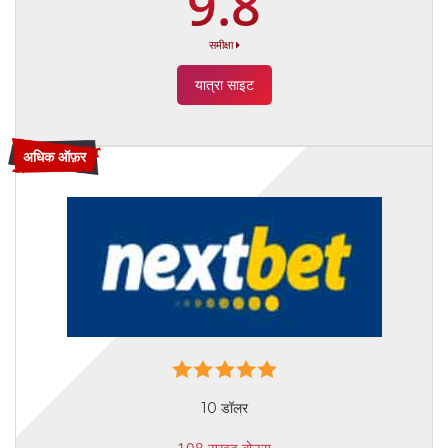
9.8
समीक्षा
यात्रा साइट
अधिक ऑफ़र
10 डॉलर
108 सुखद बोनस