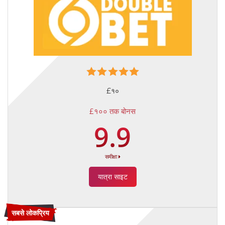
£१०
£१०० तक बोनस
9.9
समीक्षा
यात्रा साइट
सबसे लोकप्रिय