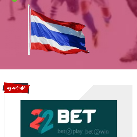
बहु-पदोन्नति