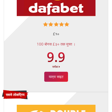
£१०
100 बोनस £३० तक मुफ्त ।
9.9
समीक्षा
यात्रा साइट
सबसे लोकप्रिय