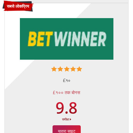
सबसे लोकप्रिय
£१०
£१०० तक बोनस
9.8
समीक्षा
यात्रा साइट