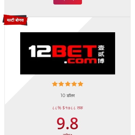
मल्टी बोनस
10 डॉलर
८८% $१७८८ तक
9.8
समीक्षा