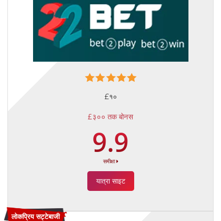
£१०
£३०० तक बोनस
9.9
समीक्षा
यात्रा साइट
लोकप्रिय सट्टेबाजी