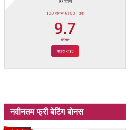
10 डॉलर
100 बोनस €100 . तक
9.7
समीक्षा
यात्रा साइट
नवीनतम फ्री बेटिंग बोनस