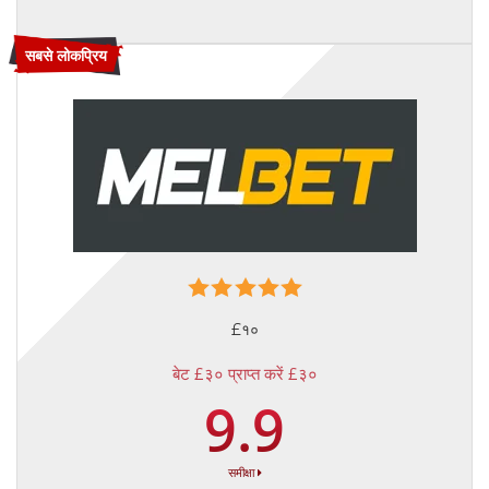
सबसे लोकप्रिय
£१०
बेट £३० प्राप्त करें £३०
9.9
समीक्षा