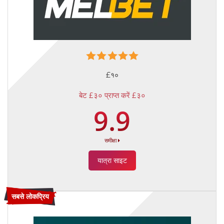
£१०
बेट £३० प्राप्त करें £३०
9.9
समीक्षा
यात्रा साइट
सबसे लोकप्रिय