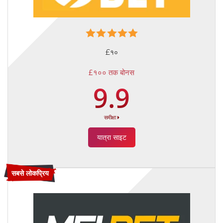
£१०
£१०० तक बोनस
9.9
समीक्षा
यात्रा साइट
सबसे लोकप्रिय