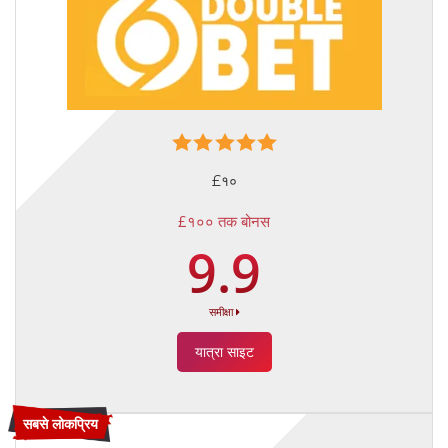
£१०
£१०० तक बोनस
9.9
समीक्षा
यात्रा साइट
सबसे लोकप्रिय