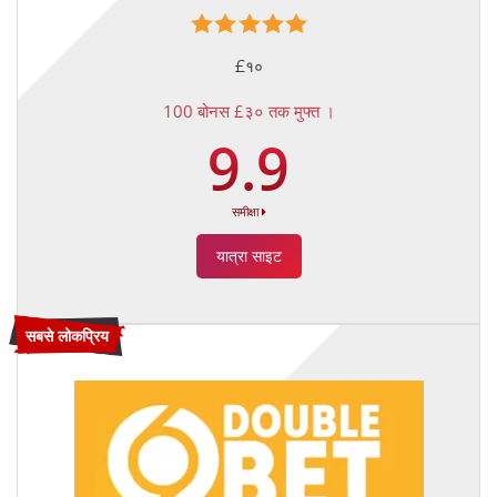
£१०
100 बोनस £३० तक मुफ्त ।
9.9
समीक्षा
यात्रा साइट
सबसे लोकप्रिय