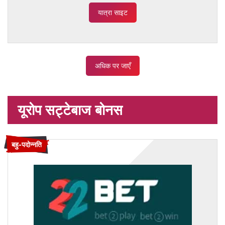
यात्रा साइट
अधिक पर जाएँ
यूरोप सट्टेबाज बोनस
बहु-पदोन्नति