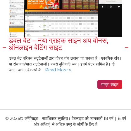
री
डबल बेट – नया ग्राहक साइन अप बोनस,
मेल
ऑनलाइन बेटिंग साइट
ऑन
CIS-
डबल बेट परिचय सट्टेबाजों द्वारा दोहरा दांव लगाया जा सकता है। एकाधिक दांव।
MELB
 है।
या संचायक/पास सट्टेबाजी। सबसे बुनियादी रूप। इसमें पंटर शामिल है। दो
वेबस
अलग-अलग विकल्पों के...
Read More »
.
उपचार
साइट
यात्रा साइट
© 2026© कॉपीराइट। सर्वाधिकार सुरक्षित। वेबसाइट की जानकारी 18 वर्ष (18 वर्ष
और अधिक) से अधिक उम्र के लोगों के लिए है