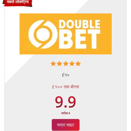
सबसे लोकप्रिय
£१०
£१०० तक बोनस
9.9
समीक्षा
यात्रा साइट