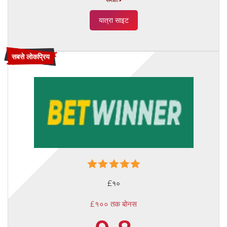
यात्रा साइट
सबसे लोकप्रिय
£१०
£१०० तक बोनस