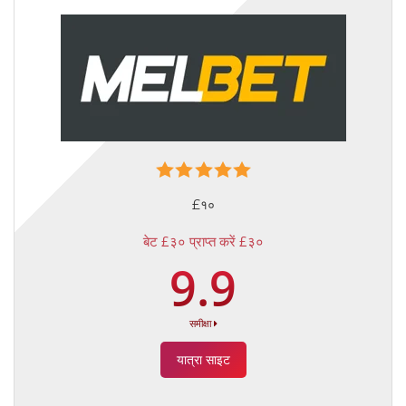
£१०
बेट £३० प्राप्त करें £३०
9.9
समीक्षा
यात्रा साइट