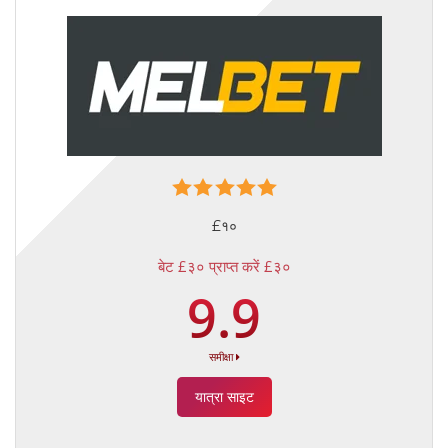
£१०
बेट £३० प्राप्त करें £३०
9.9
समीक्षा
यात्रा साइट