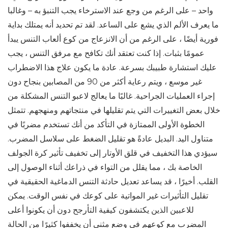
واحد – على الرغم من وجع عند الاسترخاء يجب التنبؤ به – وغالبا
ما يعرف الألم الذي يشع على الساعد. لقد تم تحديد أنه يمتلك بداية
فورية أيضًا ، على الرغم من أن الانزعاج من كوع ألعاب التنس يبدأ
عمومًا بثبات. إذا كنت تعتقد أنك تكافح مع مرفق التنس ، يجب
عليك استشارة طبيبك بسرعة. عادة ما يكون علاج هذا الاضطراب
غير موسع ، ويتم رعاية أكثر من 90 من المصابين بنجاح دون
إجراء العمليات الجراحية. غالبًا ما يعالج لاعبو التنس المشكلة من
خلال بعض التغييرات التي يتم تقليلها في منتجاتهم ومنهجهم. تتمثل
الخطوة الأولى الممتازة في التأكد من أنك تستخدم مضربًا في
متناول اليد. البديل عادةً هو تقليل الضغط على سلاسل المضرب.
سيؤدي هذا التخفيف في قلق الأوتار إلى تخفيف تأثير كرة الجولف
الخاصة بك ، مما يقلل من التواء في ذراعك أثناء الوصول إلى
القلب. أخيرًا ، قد يساعد تعديل حادثة التنس الدماغية الحقيقية في
تقليل التأثيرات غير المواتية على كوعك في نفس الوقت. يمكن
للاعبين الذين يكتشفون كيفية التأرجح دون أن يكونوا أعلى
المضرب مع كوعهم في وضع مثني أن يخففوا كثيرًا من الحالة