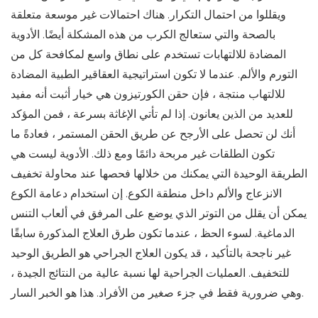
ويقللوا من احتمال التكرار. هناك احتمالات غير موسعة متعلقة
بالصحة والتي ستعالج الكرب من هذه المشكلة أيضًا. الأدوية
المضادة للالتهابات تستخدم على نطاق واسع لمكافحة كل من
التورم والألم. عندما لا تكون استراتيجية العقاقير الطبية المضادة
للالتهاب منتجة ، فإن حقن الكورتيزون هي خيار أثبت أنه مفيد
للعديد من الذين يعانون. إذا لم تأتي الإغاثة بسرعة ، فمن المؤكد
أنك لن تحصل على الأرجح عن طريق الحقن المستمر ، فعادةً ما
تكون الطلقات غير مربحة دائمًا ومع ذلك. الأدوية ليست هي
الطريقة الوحيدة التي يمكنك من خلالها فحصها عند محاولة تخفيف
الانزعاج والألم داخل منطقة الكوع. إن استخدام دعامة الكوع
يمكن أن يقلل من التوتر الذي يوضع على المرفق في ألعاب التنس
الدماغية. لسوء الحظ ، عندما تكون طرق العلاج المذكورة سابقًا
غير ناجحة بالتأكيد ، قد يكون العلاج الجراحي هو الطريق الوحيد
للتخفيف. العمليات الجراحية لها نسبة عالية من النتائج الجيدة ،
وهي ضرورية فقط في جزء صغير من الأفراد. هذا هو الخبر السار.