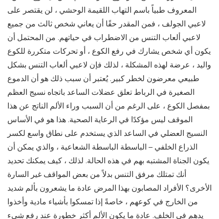
المعروف طبياً باسم التهاب اللقيمة الوحشي ، لن يقتصر على
لاعبي الجولف ، فمن المقدر حقًا أن يعاني شخص ثالث من جميع
لاعبي ألعاب التنس من الاضطراب في حياتهم. من المحتمل أن
يكون أي شخص يشارك في رفع الكوع ، أو تحركات متكررة للكوع
واليد ، عرضة لهذه المشكلة ، لذلك فإن لاعبي ألعاب التنس بشكل
طبيعي معرضون لخطر كبير. يُعتبر أن سبب ذلك هو أن الدموع
الصغيرة في الرباط تعلق عضلات الساعد باتجاه نسيج العظم
بمفصل الكوع ، على الرغم من أن السبب وراء الألم الناتج عن هذا
الموقف ليس مؤكدًا في الرعاية الصحية. هذا هو في الأساس
النسيج العضلي في الساعد الذي يستخدم على نطاق واسع لكسر
الذراع الخلفي – الباسطة الباسطة الشعاعية ، والذي يمكن أن
يكون الجناة المشتبه بهم في هذه الحالة. لذلك ، كيف يمكنك تحديد
أنك تمتلك مرفق التنس بدلاً من بعض المواقف غير السارة
الأخرى؟ الأفراد المصابون بهذا المرض عادة ما يشعرون بألم شديد
من الخارج في كوعهم ، خاصةً إذا تمسكوا بأشياء مادية وأخذوا
يدهم في الخلف. عادة ما يكون الألم أكثر خطورة عند رفع شيء