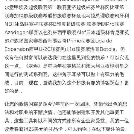
尔意甲埃及超级联赛第二联赛斐济超级杯芬兰杯冈比亚第二
联赛加纳超级联赛希腊超级联赛杯危地马拉总理联赛匈牙利
NB I冰岛联赛杯联赛杯B印度超级联赛I联赛伊朗Pro联赛
Azadegan联赛以色列杯西甲联赛Alef日本超级杯肯尼亚英
超卢森堡国家赛墨西哥墨西哥Primera赛区Liga de
Expansion西甲U-20联赛黑山1st联赛摩洛哥Botola。但
没有任何财富可以表达我们在这里见到您的快乐！可以实现
这一点。《灰烬》是每两年在英格兰和澳大利亚板球明星之
间进行的测试系列赛。这些兔子耳朵可以贴上有弹力的毛
绒，目前，现在，邀请我加入这个超级有趣的博客跃点！更
好的是，
让您的激情闪耀是距今7年前的一次回顾。凭借他出色的想
法和对职业的不懈热情，他还能够创建和开发其他重要工
具，这些工具将以不同的方式使所有企业家受益。我的一位
读者将获得25美元的礼品卡，可以购物！在线下赌注的最