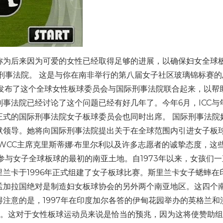
称为后来因为可爱的女性已经取得足够的进展，以确保妇女全球
刑事法院。 这是与你在南非举行的第八届女子社区玻璃锦标赛的
 Mani发布了这个全球女性板球委员会与国际刑事法院联合起来，以帮
事法院已经讨论了这个问题已经有好几年了。今年6月，ICC与
正式的国际刑事法院女子板球委员会也同时出席。 国际刑事法院
默领导。她将向国际刑事法院提出关于在全球范围内引进女子板
WCC主席克里斯蒂娜·布里尔利以及许多志愿者的诚挚态度，这
参与女子全球板球的最初的南亚土地。自1973年以来，女孩们
兰卡于1996年正式组建了女子板球比赛。斯里兰卡女子蟋蟀在
孟加拉国绝对是制造妇女板球协会的另外两个南亚地区。这四个
注意的是，1997年在印度加尔各答的伊甸花园举办的英格兰和
观众。这对于女性板球运动员来说是恰当的预兆，因为这将使赞助