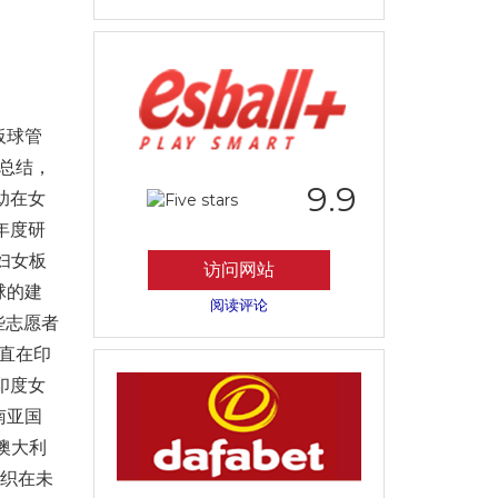
板球管
总结，
9.9
助在女
年度研
妇女板
访问网站
球的建
阅读评论
些志愿者
一直在印
印度女
南亚国
澳大利
组织在未