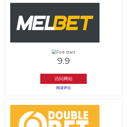
9.9
访问网站
阅读评论