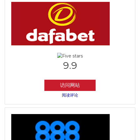
9.9
访问网站
阅读评论