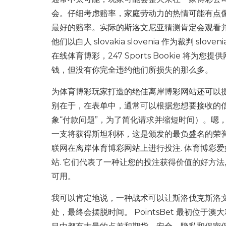
会。仔细考虑赔率，家庭劳动力的热情可能有点
最好的赔率。实际的斯洛文尼亚猜测肯定会观看
他们以白人 slovakia slovenia 作为裁判
在线体育博彩，247 Sports Bookie 
钱，但没有你完全违约他们所损失的那么多。
为体育博彩玩家打造的绝佳离岸博彩网站还可以
别在于，在表单中，通常可以根据您想要接收的
象“付款问题”，为了简化请求并缩短时间）。嗯
一支将获得斯坦利杯，这是颁发的最负盛名的荣誉
联网在离岸体育博彩网站上进行投注. 体育博彩
站. 它们代表了一种让您的投注获得价值的好方
可用。
我可以肯定地说，一种战术可以让斯洛伐克斯洛
处，最终会摆脱时间。 PointsBet 最初