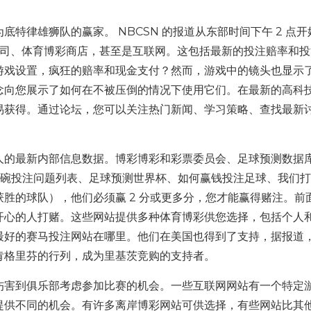
特律雄狮队的赢家。 NBCSN 的报道从东部时间下午 2 点开
彩公司、体育博彩商店，甚至是互联网。这包括最新的投注赔率和
游戏设置，疯狂的赔率和现金支付？然而，游戏中的镜头也显示
念向您展示了如何在不被压倒的情况下使用它们。在最新的高科
易获得。通过论坛，您可以关注热门新闻、学习策略、查找最新
人的最新内部信息数据。博彩博彩和彩票委员会、足球预测数据
超级碗投注问题列表、足球预测世界杯、如何赢钱投注足球、我们
胜的球队），他们必须赢 2 分或更多分，您才能赢得赌注。前
开心的人打赌。这些网站提供多种体育博彩供您选择，包括个人
最好的赛马投注网站在哪里。他们在美国也得到了支持，据报道
肯格里芬的行列，成为里基茨竞购的支持者。
伤害到俱乐部考虑参加比赛的机会。一些互联网网站有一个特定
提供不同的机会。有许多离岸博彩网站可供选择，有些网站比其