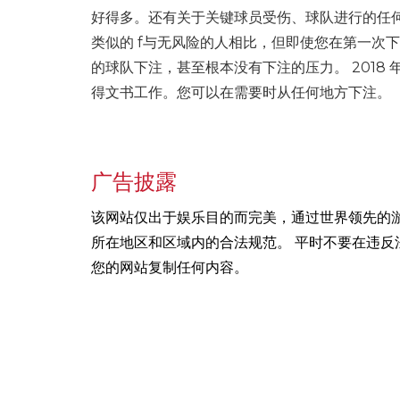
好得多。还有关于关键球员受伤、球队进行的任
类似的 f与无风险的人相比，但即使您在第一次
的球队下注，甚至根本没有下注的压力。 201
得文书工作。您可以在需要时从任何地方下注。
广告披露
该网站仅出于娱乐目的而完美，通过世界领先的
所在地区和区域内的合法规范。 平时不要在违反
您的网站复制任何内容。