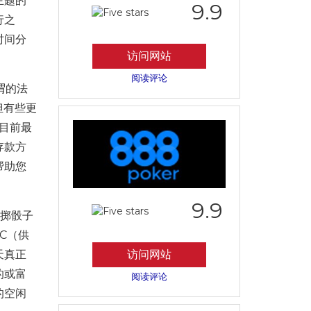
主题的
9.9
行之
时间分
访问网站
阅读评论
谓的法
但有些更
是目前最
存款方
帮助您
9.9
次掷骰子
C（供
天真正
访问网站
的或富
阅读评论
的空闲