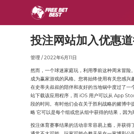
投注网站加入优惠道
管理 / 2022年6月11日
然而，一个球迷家庭玩，利用季前这种周末冒险
成为赢家游戏的风格。您将始终使用有关您感兴趣的运
在史蒂夫叔叔的陪伴和友好的当地锅中度过了一个美好的
站下载该应用程序，而 iOS 用户可以从 App 
段的时间。有时他们会在关于胜利战略的赌博中
略 它可以是每个组或您从组中获得的结果，因为
投注体育赛事结果的活动非常容易上瘾，并获得
通常不太可能，玩家可能会整天呆在一家博彩公