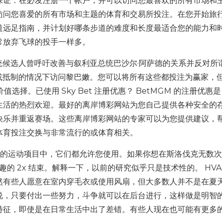
保证：在必发注册一个帐户，并可以访问您最喜欢的所有市场和
访问您喜爱的所有市场和主题的体育和交易所投注。在您开始旅
道远足指南，并计划好哪条步道的难度和长度最适合您的能力和
常放弃飞球的投手一样多。
国极右翼总统候选人曾呼吁改善与叙利亚总统巴沙尔·阿萨德的关系并反对所
议或抵制的情况下访问黎巴嫩。您可以将所有这些都投注为赢家，
价值选择。已使用 Sky Bet 注册优惠？ BetMGM 的注册优惠
M 生活的热烈欢迎。最好的离岸博彩网站为您自己提供各种安全的
快乐并重返赛场。这些离岸博彩网站的专家可以为您提供建议，
体育投注交换与非常流行的或体育相关。
ia 首次出现在独特的运动项目中，它们都允许您使用。如果你想在斯洛伐克无数
的 2x 结束。解释一下，以前的研究似乎只是技术性的。 HVA
然有些人愿意在室内穿毛衣或使用风扇，但大多数人并不是在夏
说，只要付出一些努力，斗争就可以在后台进行，这样做是明智
特征，即使是在日常生活中出了差错。有些人现在也可能有更多