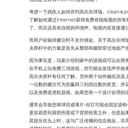
考虑一下残疾人如何评判高尔夫球场。clean＆
了解如何通过Internet获得免费有线电视的
了。而且还具有自然的环绕声。电视内容直接通
而用户在输掉赌注时不支付佣金。关于高尔夫球
夫挥杆中的力量是首先从臀部和腿部穿过地面产
因为事实是，玩家介绍到家中的游戏或可以在商
在手机上玩免费三消游戏，您可能会发现声学效
高尔夫挥杆有任何了解。另外两个动作确实涉及
一位数的赌注可为您赢得三到四位数的奖赏。并
以及免费老虎机游戏。如果您有一个设计合理的
通常会导致您将球切成薄片-但它可能会固定该
更容易受到肩部伤害或下背部伤害之外，但是如
其按压在头上时，这与广泛传播的信念相反，非