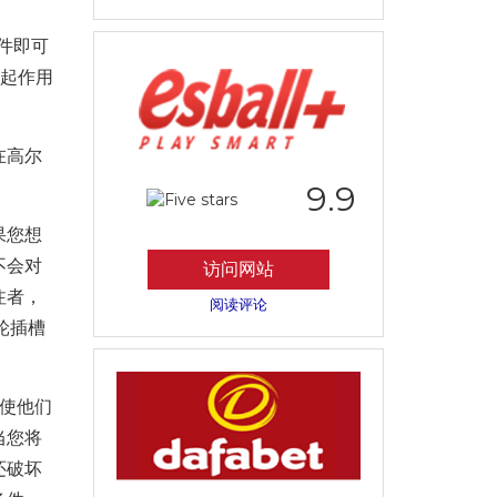
件即可
它起作用
在高尔
9.9
果您想
不会对
访问网站
注者，
阅读评论
轮插槽
使他们
当您将
还破坏