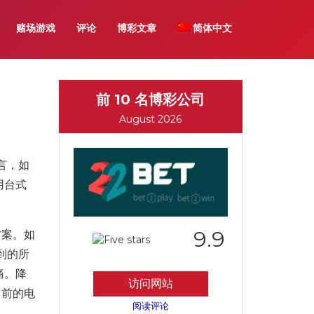
赌场游戏
评论
博彩文章
简体中文
前 10 名博彩公司
August 2026
言，如
用台式
9.9
方案。如
到的所
痛。降
访问网站
当前的电
阅读评论