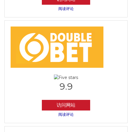
阅读评论
9.9
访问网站
阅读评论