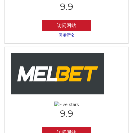
9.9
访问网站
阅读评论
9.9
访问网站