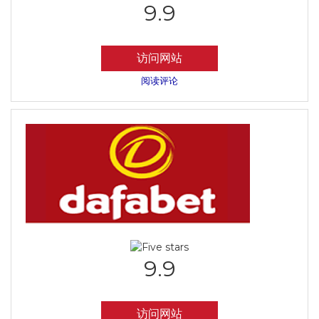
9.9
访问网站
阅读评论
9.9
访问网站