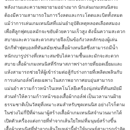
พลังงานและความพยายามอย่างมาก นักเล่นเกมเทนนิสจะ
ต้องมีความสามารถในการวิ่งลดและกระโดดและบิดทั้งหมด
แม้ว่าการเล่นเกมเทนนิสที่แม่นยำอุบัติเหตุหลอดเลือดสมอง
เพื่อตีลูกฟุตบอลมักจะขยับด้วยความเร็วสูง ดังนั้นความสะดวก
สบายและความสะดวกสบายจึงเป็นข้อกังวลหลักของผู้เล่น
นักกีฬาฟุตบอลที่ทันสมัยเช่นเสื้อผ้าเทนนิสซึ่งสามารถมีน้ำ
หนักเบารูปร่างที่เหมาะสมขับไล่ความชื้นและมักจะสะดวก
สบาย เสื้อผ้าเกมเทนนิสที่รักษาสภาพร่างกายที่ยอดเยี่ยมและ
แห้งสามารถช่วยให้ผู้เข้าร่วมต่อสู้กับร่างกายที่เพลิดเพลินกับ
การเล่นกอล์ฟโดยเฉพาะในสภาพอากาศอบอุ่นสามารถ
แม่นยำ ความก้าวหน้าในเทคโนโลยีเครื่องนุ่งห่มที่ทันสมัยมี
ส่วนทำให้ความก้าวหน้าของเสื้อผ้ากอล์ฟ เป็นเวลานานฝ้าย
ธรรมชาติเป็นวัสดุที่เหมาะสมสำหรับชุดเทนนิส อย่างไรก็ตาม
ในช่วงไม่กี่ปีที่ผ่านมาผู้สร้างเสื้อผ้าเกมเทนนิสจำนวนมากได้
เปิดตัวเครื่องแต่งกายที่ทำจากเส้นใยใหม่ที่มนุษย์สร้างขึ้น
เสื้อผ้าเทนนิสที่ทำจากเส้นใยเหล่านี้ทำให้มนุษย์สามารถกำจัด