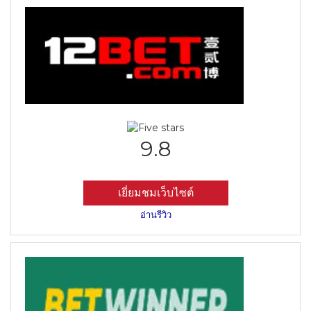
9.8
เยี่ยมชมเว็บไซต์
อ่านรีวิว