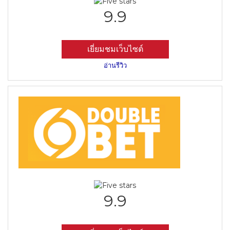
9.9
เยี่ยมชมเว็บไซต์
อ่านรีวิว
9.9