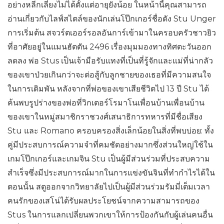
อย่างหลีกเลี่ยงไม่ได้ตั้งแต่อายุยังน้อย ในหน้านี้คุณสามารถ
อ่านเกี่ยวกับไลฟ์สไตล์ของนักเล่นโป๊กเกอร์ชื่อดัง Stu Unger
การเริ่มต้น สจวร์ตเออร์รอลอันการ์เข้ามาในครอบครัวชาวยิว
ที่อาศัยอยู่ในแมนฮัตตัน 2496 เรื่องมุมมองทางทิศตะวันออก
ลดลง พ่อ Stus เป็นเจ้ามือรับแทงที่เป็นที่รู้จักและแม่ที่น่ากลัว
ของเขาป่วยเกินกว่าจะต่อสู้กับลูกชายของเธอที่มีความสนใจ
ในการเดิมพัน หลังจากที่พ่อของเขาเสียชีวิตไป 13 ปี Stu ได้
ค้นพบรูปร่างของพ่อที่วิกเตอร์โรมาโนเพื่อนบ้านเพื่อนบ้าน
ของเขาในหมู่สมาชิกราชวงศ์เสนาธิการทหารที่มีชื่อเสียง
Stu และ Romano ครอบครองสิ่งเล็กน้อยในสิ่งที่พบบ่อย: ทั้ง
คู่มีประสบการณ์ความจำที่คมชัดอย่างมากซึ่งส่วนใหญ่ใช้ใน
เกมโป๊กเกอร์และเกมจิน Stu เป็นผู้มีส่วนร่วมที่ประสบความ
สำเร็จซึ่งมีประสบการณ์มากในการแข่งขันจินที่ทำกำไรได้ใน
ตอนนั้น สตูออกจากวิทยาลัยไปเป็นผู้มีส่วนร่วมรัมมี่เต็มเวลา
คนรักของเสโน่ได้รับผลประโยชน์จากความสามารถของ
Stus ในการแลกเปลี่ยนพวกเขาให้การป้องกันกับผู้เล่นคนอื่น