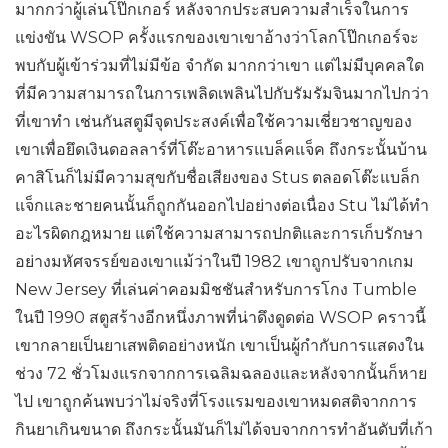
มากกว่าผู้เล่นโป๊กเกอร์ หลังจากประสบความสำเร็จในการ
แข่งขัน WSOP ครั้งแรกของเขาเขาอ้างว่าโลกโป๊กเกอร์จะ
พบกับผู้เข้าร่วมที่ไม่มีข้อ จำกัด มากกว่าเขา แต่ไม่มีบุคคลใด
ที่มีความสามารถในการเพลิดเพลินไปกับรัมรัมจินมากไปกว่า
ที่เขาทำ เช่นกันสตูมีจุดประสงค์เพื่อใช้ความเชี่ยวชาญของ
เขาเพื่อยึดเงินดอลลาร์ที่โต๊ะอาหารแบล็คแจ็ค ถึงกระนั้นบ้าน
คาสิโนก็ไม่มีความสุขกับชื่อเสียงของ Stus ตลอดโต๊ะแบล็ก
แจ็กและชายคนนั้นก็ถูกกันออกไปอย่างต่อเนื่อง Stu ไม่ได้ทำ
อะไรผิดกฎหมาย แต่ใช้ความสามารถปกติและการเก็บรักษา
อย่างมหัศจรรย์ของเขาแม้ว่าในปี 1982 เขาถูกปรับจากเกม
New Jersey ที่เล่นค่าคอมมิชชันสำหรับการโกง Tumble
ในปี 1990 สตูสร้างอีกหนึ่งภาพที่น่าดึงดูดต่อ WSOP คราวนี้
เขากลายเป็นยาเสพติดอย่างหนัก เขาเป็นผู้กำกับการแสดงใน
ช่วง 72 ชั่วโมงแรกจากการเฉลิมฉลองและหลังจากนั้นก็หาย
ไป เขาถูกค้นพบว่าไม่จริงที่โรงแรมของเขาหมดสติจากการ
กินยาเกินขนาด ถึงกระนั้นมันก็ไม่ได้จบจากการทำอันดับที่เก้า