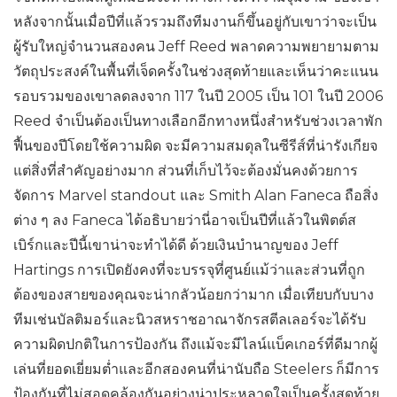
หลังจากนั้นเมื่อปีที่แล้วรวมถึงทีมงานก็ขึ้นอยู่กับเขาว่าจะเป็น
ผู้รับใหญ่จำนวนสองคน Jeff Reed พลาดความพยายามตาม
วัตถุประสงค์ในพื้นที่เจ็ดครั้งในช่วงสุดท้ายและเห็นว่าคะแนน
รอบรวมของเขาลดลงจาก 117 ในปี 2005 เป็น 101 ในปี 2006
Reed จำเป็นต้องเป็นทางเลือกอีกทางหนึ่งสำหรับช่วงเวลาพัก
ฟื้นของปีโดยใช้ความผิด จะมีความสมดุลในซีรีส์ที่น่ารังเกียจ
แต่สิ่งที่สำคัญอย่างมาก ส่วนที่เก็บไว้จะต้องมั่นคงด้วยการ
จัดการ Marvel standout และ Smith Alan Faneca ถือสิ่ง
ต่าง ๆ ลง Faneca ได้อธิบายว่านี่อาจเป็นปีที่แล้วในพิตต์ส
เบิร์กและปีนี้เขาน่าจะทำได้ดี ด้วยเงินบำนาญของ Jeff
Hartings การเปิดยังคงที่จะบรรจุที่ศูนย์แม้ว่าและส่วนที่ถูก
ต้องของสายของคุณจะน่ากลัวน้อยกว่ามาก เมื่อเทียบกับบาง
ทีมเช่นบัลติมอร์และนิวสหราชอาณาจักรสตีลเลอร์จะได้รับ
ความผิดปกติในการป้องกัน ถึงแม้จะมีไลน์แบ็คเกอร์ที่ดีมากผู้
เล่นที่ยอดเยี่ยมต่ำและอีกสองคนที่น่านับถือ Steelers ก็มีการ
ป้องกันที่ไม่สอดคล้องกันอย่างน่าประหลาดใจเป็นครั้งสุดท้าย