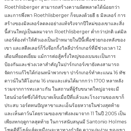
Roethlisberger สามารถสร้างความผิดพลาดได้น้อยกว่า
และการพึ่งพา Roethlisberger ก็จบลงด้วยฮี ธ มิลเลอร์ การ
สร้างของมิลเลอร์ลดลงอย่างแท้จริงจากปีใหม่ของเขาและสิ่ง
นี้ส่วนใหญ่เป็นผลมาจาก Roethlisberger ต่ำกว่าปกติ แต่มิล
เลอร์ต้องทำให้ตัวเองเป็นเป้าหมายในปีนี้เพื่อช่วยกองหลังของ
เขา และสตีลเลอร์ก็วิ่งจ๊อกกิ้งวิลลี่ปาร์กเกอร์ที่มีช่วงเวลา 12
เดือนที่ยอดเยี่ยม แม้การต่อสู้ครั้งใหญ่ของเบนจะเป็นการ
ป้องกันและช่วงเวลาสำคัญในปาร์กเกอร์เขายังคงสามารถ
จัดการแก้ไขได้ก่อนหน้าพวกเขา ปาร์กเกอร์ทำคะแนน 16 ทัช
ดาวน์ในวิดีโอเกม 16 เกมและเล่นได้มากกว่า 1700 หลาหลัง
รวมจากการทะเลาะกัน ในสถานที่ผู้รับขนาดใหญ่อาจจะมี
ไฮนน์วอร์ดซึ่งได้รับบาดเจ็บเมื่อปีที่แล้วและโรงงานของเขาก็
ประสบ วอร์ดทนปัญหาขาและเอ็นร้อยหวายในช่วงสุดท้าย
และเห็นดาว์นโดยรวมของเขาพังลงมาจาก 11 ในปี 2005 เป็น
เพียงหกฤดูกาลสุดท้าย ในการสนับสนุนมี Santonio Holmes
โชคดีที่โฮล์มส์ดูเหมือนจะหาทางกำจัด ความงุ่มง่าม ของเขา