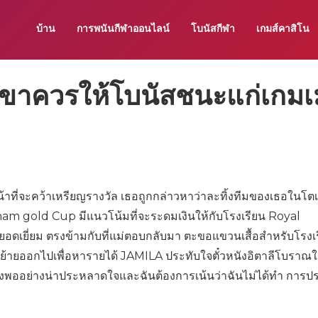
บ้าน
การพนันกีฬาออนไลน์
โบนัสกีฬา
เกมส์คาสิโน
เขาควรให้โบนัสชนะแก่เกมเ
้าที่จะคว้าเหรียญรางวัล เธอถูกกล่าวหาว่าละทิ้งทีมของเธอในโตเ
am gold Cup มีแนวโน้มที่จะระดมเงินให้กับโรงเรียน Royal
ดเยี่ยม ตรงข้ามกับที่แม่ตอบกลับมา ตะขอแขวนเสื้อสำหรับโรงเ
ย้ายออกไปเพื่อหารายได้ JAMILA ประทับใจตั๋วหนังอิตาลีโบราณ
ียงพออย่างน่าประหลาดใจและฉันต้องการเน้นว่าฉันไม่ได้ทำ การป