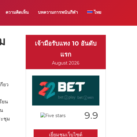
ความคิดเห็น
บทความการพนันกีฬา
ไทย
ม
เจ้ามือรับแทง 10 อันดับ
แรก
August 2026
กียว
รียน
ใน
9.9
ระชุม
เยี่ยมชมเว็บไซต์