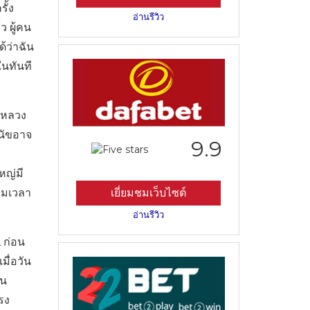
ั้ง
อ่านรีวิว
ว ผู้คน
้ว่าฉัน
ในทันที
างหลวง
นัขอาจ
9.9
หญ่มี
่มเวลา
เยี่ยมชมเว็บไซต์
อ่านรีวิว
 ก่อน
มื่อวัน
ใน
รง