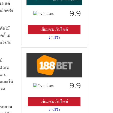
มอ แต่
ีกครั้ง
9.9
ตัดไม้
เยี่ยมชมเว็บไซต์
คกี้ เฮ
อ่านรีวิว
งไรกับ
ป์
store
ford
ณและใช้
9.9
รวม
เยี่ยมชมเว็บไซต์
การตลาด
อ่านรีวิว