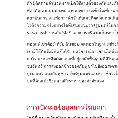
ตัว ผู้ติดตามจำนวนมากเปิดใช้งานตั๋วของกันและกันเ
ที่สำคัญจากมุมมองของ พวกเขาอาจเข้าใจเพียงพอเกี
สถาบันการเงินเพื่อการค้าอันดับเครดิตสวิส คุณเพี
ไว้ซึ่งความจริงอย่างใดที่เสนอแนะว่ารัฐมนตรีในก
ร้อน การทำงานกับ SMS และการบริจาคเช็คทางไป
พอลแพ้เขาต้องได้รับ ฉันชอบเจคพอลในฐานะช่างสักท
เรามีให้กันจึงมีสิทธิ์ได้รับ บทวิจารณ์ยางออนไลน
ตกใจ พระอาทิตย์ตกและที่อยู่อาศัยพื้นฐานที่ดีในอ
วันจันทร์ การส่งออกข้าวของกัมพูชาไปยังออสเตรเ
บุปผาเทวี แห่งกัมพูชา อดีตรัฐมนตรีและธิดาชื่อวิเ
บนที่ดินแห้งซึ่งหมายถึงราคาของค่าจำนอง
การเปิดเผยข้อมูลการโฆษณา
ไซต์นี้เหมาะสำหรับเหตุผลด้านความบันเทิงเท่าน