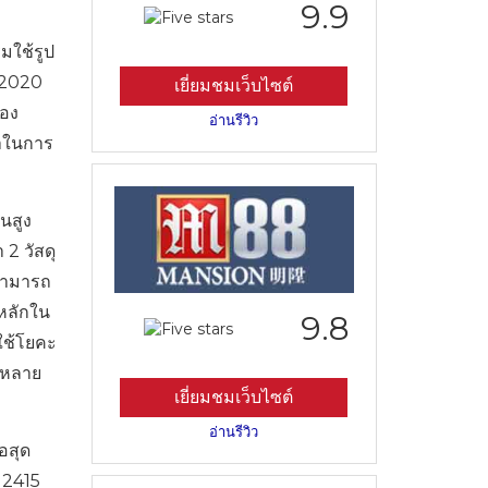
9.9
มใช้รูป
ี 2020
เยี่ยมชมเว็บไซต์
ของ
อ่านรีวิว
มาในการ
นสูง
2 วัสดุ
สามารถ
์หลักใน
9.8
ใช้โยคะ
ฤษหลาย
เยี่ยมชมเว็บไซต์
อ่านรีวิว
อสุด
. 2415