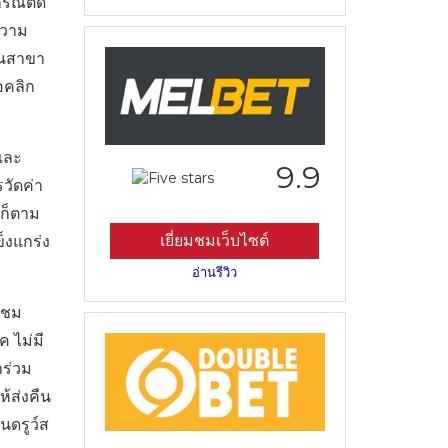
กรณ์ติด
ความ
้านสาขา
อคลิก
และ
9.9
วัดค่า
รก็ตาม
เยี่ยมชมเว็บไซต์
็งแกร่ง
อ่านรีวิว
มชม
 ไม่มี
าร่วม
ห้ส่งคืน
นดรูว์ส