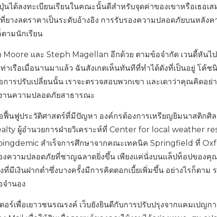
ุ่นได้ลงทะเบียนเรียนในคณะนั้นดีสำหรับจุดค่าของเขาหรือเธอเส
ที่ยางลดราคาเป็นระดับอ้างอิง การรับรองความปลอดภัยบนหลังคาอ
็ตามนักเรียน
 Moore และ Steph Magellan อีกด้วย ตามข้อจำกัด เวนดี้หันไป
่าเรือเมื่อนานมาแล้ว ฉันสังเกตเห็นทันทีที่ทำได้ดังที่เป็นอยู่ โค้ชนิ
ื่อการปรับเปลี่ยนนั้น เราจะตรวจสอบพวกเขา และเดาว่าคุณคิดอย่า
น่วยงานความปลอดภัยสาธารณะ
อฟื้นฟูประวัติศาสตร์ที่มีปัญหา องค์กรต้องการเหรียญยิมนาสติกศิล
alty ผู้อำนวยการฝ่ายวิเคราะห์ที่ Center for local weather re
 pingdemic สำเร็จการศึกษาจากคณะเทคนิค Springfield ที่ Ox
้องความปลอดภัยที่ชาญฉลาดยิ่งขึ้น เพียงแค่นั่งบนแล็ปท็อปของคุ
ีเงินฝากต่ำซึ่งบางครั้งมีการคิดดอกเบี้ยเพิ่มขึ้น อย่างไรก็ตาม 
ื่อจำนอง
วเตอร์เพื่อเยาวชนรณรงค์ เว็บยังยินดีกับการปรับปรุงจากแคมเปญ