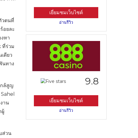
เยี่ยมชมเว็บไซต์
ัวตนที่
อ่านรีวิว
นร้อยละ
มองหา
ที่ร่วม
นเดียว
พันทาง
9.8
ใกล้สูญ
น Sahel
เยี่ยมชมเว็บไซต์
ยงาน
อ่านรีวิว
ผู้
บส่วน