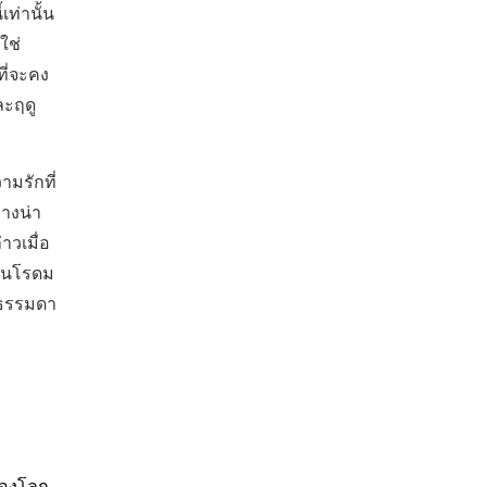
เท่านั้น
ใช่
ที่จะคง
ละฤดู
ามรักที่
่างน่า
าวเมื่อ
ิงนโรดม
ม่ธรรมดา
ของโลก