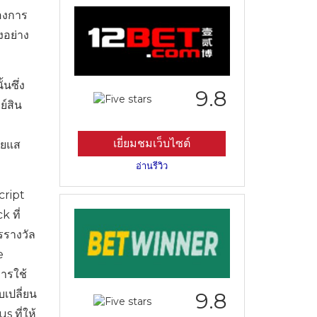
องการ
งอย่าง
นซึ่ง
9.8
ย์สิน
เยี่ยมชมเว็บไซต์
แยแส
อ่านรีวิว
cript
 ที่
รรางวัล
e
ารใช้
เปลี่ยน
9.8
 ที่ให้