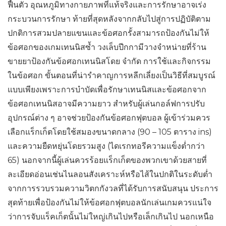
ฟื้นตัว อุณหภูมิทางกายภาพที่แท้จริงและการรักษาอาจเร่ง
กระบวนการรักษา ท้ายที่สุดหลังจากกลับไปสู่การปฏิบัติตาม
ปกติการสวมปลายแขนและข้อศอกรั้งสามารถป้องกันไม่ให้
ข้อศอกของเกมเทนนิสซ้ำ วงเล็บปีกกามีวางจำหน่ายที่ร้าน
ขายยาป้องกันข้อศอกเทนนิสโดย จำกัด การใช้และกิจกรรม
ในข้อศอก ขั้นตอนที่น่ารำคาญการหลีกเลี่ยงเป็นวิธีที่สมบูรณ์
แบบเพียงเพราะการบำบัดเพื่อรักษาเทนนิสและข้อศอกจาก
ข้อศอกเทนนิสอาจมีความยาว สำหรับผู้เล่นกอล์ฟการปรับ
อุปกรณ์ต่าง ๆ อาจช่วยป้องกันข้อศอกฟุตบอล ผู้เข้าร่วมควร
เลือกแร็กเก็ตโดยใช้สมองขนาดกลาง (90 – 105 ตาราง ins)
และความยืดหยุ่นโดยรวมสูง (ไดเรกทอรีความแข็งต่ำกว่า
65) นอกจากนี้ผู้เล่นควรร้อยแร็กเก็ตของพวกเขาด้วยสายที่
ละเอียดอ่อนเช่นไนลอนสังเคราะห์หรือไส้ในปกติในระดับต่ำ
จากการรวบรวมความวิตกกังวลที่ได้รับการสนับสนุน ประการ
สุดท้ายเพื่อป้องกันไม่ให้ข้อศอกฟุตบอลนักเล่นเกมควรแน่ใจ
ว่าการจับแร็คเก็ตนั้นไม่ใหญ่เกินไปหรือเล็กเกินไป นอกเหนือ