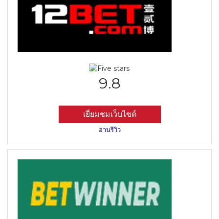
9.8
เยี่ยมชมเว็บไซต์
อ่านรีวิว