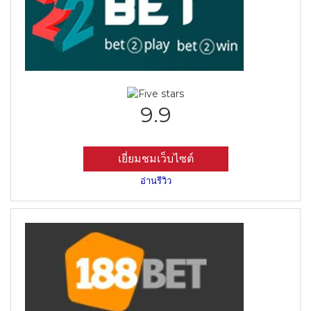
9.9
เยี่ยมชมเว็บไซต์
อ่านรีวิว