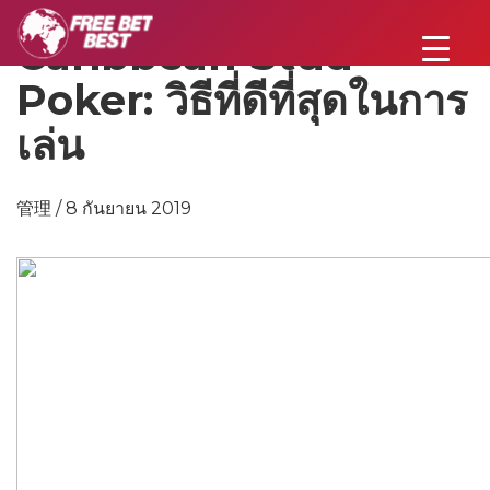
Caribbean Stud
Poker: วิธีที่ดีที่สุดในการ
เล่น
管理 / 8 กันยายน 2019