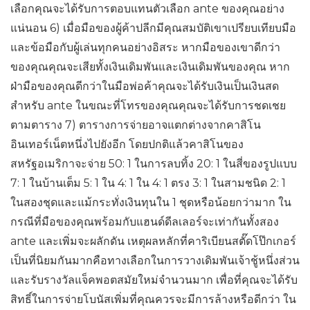
เลือกคุณจะได้รับการตอบแทนตัวเลือก ante ของคุณอย่าง
แน่นอน 6) เมื่อมือของผู้ค้าปลีกมีคุณสมบัติเขาเปรียบเทียบมือ
และข้อมือกับผู้เล่นทุกคนอย่างอิสระ หากมือของเขาดีกว่า
ของคุณคุณจะเสียทั้งเงินเดิมพันและเงินเดิมพันของคุณ หาก
ฝ่ามือของคุณดีกว่าในมือพ่อค้าคุณจะได้รับเงินเป็นเงินสด
สำหรับ ante ในขณะที่โทรของคุณคุณจะได้รับการชดเชย
ตามตาราง 7) ตารางการจ่ายอาจแตกต่างจากคาสิโน
อินเทอร์เน็ตหนึ่งไปยังอีก โดยปกติแล้วคาสิโนของ
สหรัฐอเมริกาจะจ่าย 50: 1 ในการลบทิ้ง 20: 1 ในสี่ของรูปแบบ
7: 1 ในบ้านเต็ม 5: 1 ใน 4: 1 ใน 4: 1 ตรง 3: 1 ในสามชนิด 2: 1
ในสองชุดและแม้กระทั่งเงินทุนใน 1 ชุดหรือน้อยกว่ามาก ใน
กรณีที่มือของคุณพร้อมกับแฮนด์ดีลเลอร์จะเท่ากันทั้งสอง
ante และเพิ่มจะผลักดัน เหตุผลหลักที่คาริเบียนสตั๊ดโป๊กเกอร์
เป็นที่นิยมกันมากคือทางเลือกในการวางเดิมพันเจ้าชู้หนึ่งส่วน
และรับรางวัลแจ็คพอตสมัยใหม่จำนวนมาก เพื่อที่คุณจะได้รับ
สิทธิ์ในการจ่ายโบนัสเพิ่มที่คุณควรจะมีการล้างหรือดีกว่า ใน