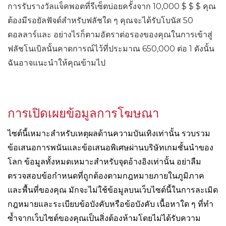
การรับรางวัลแจ็คพอตที่รีเซ็ตบ่อยครั้งจาก 10,000 $ $ $ คุณ
ต้องมีรอยัลฟัจด์สำหรับฟลัชใด ๆ คุณจะได้รับโบนัส 50
ดอลลาร์และ อย่างไรก็ตามอัตราต่อรองของคุณในการเข้าสู่
ฟลัชโนเบิลนั้นคาดการณ์ไว้ที่ประมาณ 650,000 ต่อ 1 ดังนั้น
ฉันอาจแนะนำให้คุณข้ามไป
การเปิดเผยข้อมูลการโฆษณา
ไซต์นี้เหมาะสำหรับเหตุผลด้านความบันเทิงเท่านั้น รวบรวม
ข้อเสนอการพนันและข้อเสนอพิเศษผ่านบริษัทเกมชั้นนำของ
โลก ข้อมูลทั้งหมดเหมาะสำหรับจุดอ้างอิงเท่านั้น อย่าลืม
ตรวจสอบข้อกำหนดที่ถูกต้องตามกฎหมายภายในภูมิภาค
และพื้นที่ของคุณ มักจะไม่ใช้ข้อมูลบนเว็บไซต์นี้ในการละเมิด
กฎหมายและระเบียบข้อบังคับหรือข้อบังคับ เนื้อหาใด ๆ ที่ทำ
ซ้ำจากเว็บไซต์ของคุณเป็นสิ่งต้องห้ามโดยไม่ได้รับความ