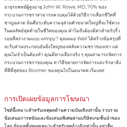
อายุรแพทย์ผู้สูงอายุ John W. Rowe, MD, 70% ของ
กระบวนการชราสามารถควบคุมได้ด้วยวิธีการเลือกชีวิตที่
ชาญฉลาด นั่นคือระดับความจุส่วนตัวขนาดใหญ่ที่จะใช้ควง
ในผลลัพธ์สุดท้ายในชีวิตของคุณ ทำไมถึงต้องมีค่าสำหรับริ้ว
รอยที่สง่างามแบบ wimpy? คุณหมอ Weil ได้สร้างข้อสรุปที่
จะริบส่วนประกอบอันยิ่งใหญ่ของพลังความชราของเขา แต่
คุณไม่จำเป็นต้องทำ คุณมีทางเลือกจริง ๆ คุณสามารถจัดการ
กระบวนการชราของคุณ หาวิธีขยายการจัดการและรักษาสิ่ง
ที่ดีที่สุดของ Boomer ของคุณไปในอนาคต เริ่มเลย!
การเปิดเผยข้อมูลการโฆษณา
ไซต์นี้เหมาะสำหรับเหตุผลด้านความบันเทิงเท่านั้น รวบรวม
ข้อเสนอการพนันและข้อเสนอพิเศษผ่านบริษัทเกมชั้นนำของ
โลก ข้อมูลทั้งหมดเหมาะสำหรับจุดอ้างอิงเท่านั้น อย่าลืม