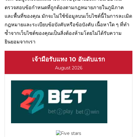
ตรวจสอบข้อกำหนดที่ถูกต้องตามกฎหมายภายในภูมิภาค
และพื้นที่ของคุณ มักจะไม่ใช้ข้อมูลบนเว็บไซต์นี้ในการละเมิด
กฎหมายและระเบียบข้อบังคับหรือข้อบังคับ เนื้อหาใด ๆ ที่ทำ
ซ้ำจากเว็บไซต์ของคุณเป็นสิ่งต้องห้ามโดยไม่ได้รับความ
ยินยอมจากเรา
เจ้ามือรับแทง 10 อันดับแรก
August 2026