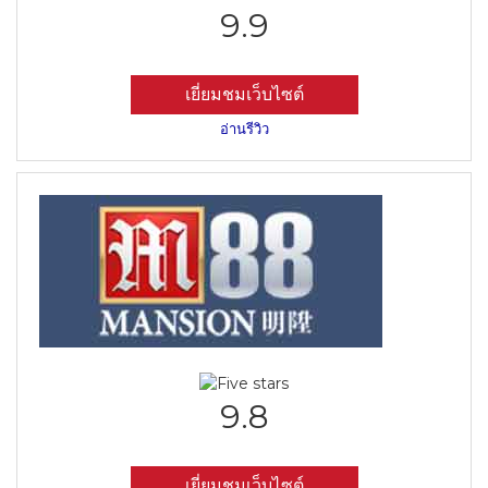
9.9
เยี่ยมชมเว็บไซต์
อ่านรีวิว
9.8
เยี่ยมชมเว็บไซต์