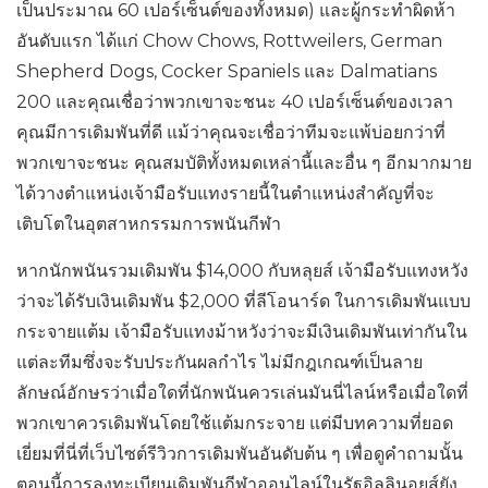
เป็นประมาณ 60 เปอร์เซ็นต์ของทั้งหมด) และผู้กระทำผิดห้า
อันดับแรก ได้แก่ Chow Chows, Rottweilers, German
Shepherd Dogs, Cocker Spaniels และ Dalmatians
200 และคุณเชื่อว่าพวกเขาจะชนะ 40 เปอร์เซ็นต์ของเวลา
คุณมีการเดิมพันที่ดี แม้ว่าคุณจะเชื่อว่าทีมจะแพ้บ่อยกว่าที่
พวกเขาจะชนะ คุณสมบัติทั้งหมดเหล่านี้และอื่น ๆ อีกมากมาย
ได้วางตำแหน่งเจ้ามือรับแทงรายนี้ในตำแหน่งสำคัญที่จะ
เติบโตในอุตสาหกรรมการพนันกีฬา
หากนักพนันรวมเดิมพัน $14,000 กับหลุยส์ เจ้ามือรับแทงหวัง
ว่าจะได้รับเงินเดิมพัน $2,000 ที่ลีโอนาร์ด ในการเดิมพันแบบ
กระจายแต้ม เจ้ามือรับแทงม้าหวังว่าจะมีเงินเดิมพันเท่ากันใน
แต่ละทีมซึ่งจะรับประกันผลกำไร ไม่มีกฎเกณฑ์เป็นลาย
ลักษณ์อักษรว่าเมื่อใดที่นักพนันควรเล่นมันนี่ไลน์หรือเมื่อใดที่
พวกเขาควรเดิมพันโดยใช้แต้มกระจาย แต่มีบทความที่ยอด
เยี่ยมที่นี่ที่เว็บไซต์รีวิวการเดิมพันอันดับต้น ๆ เพื่อดูคำถามนั้น
ตอนนี้การลงทะเบียนเดิมพันกีฬาออนไลน์ในรัฐอิลลินอยส์ยัง