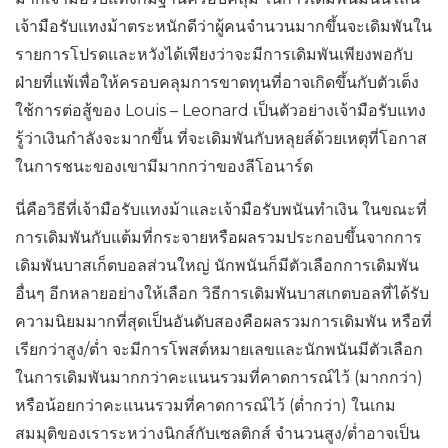
เจ้ามือรับแทงม้าตระหนักดีว่าผู้คนจำนวนมากขึ้นจะเดิมพันใน
รายการโปรดและหวังได้เพียงว่าจะมีการเดิมพันเพียงพอกับ
ฝ่ายที่แพ้เพื่อให้ครอบคลุมการขาดทุนที่อาจเกิดขึ้นกับตัวเต็ง
ใช้การต่อสู้ของ Louis – Leonard เป็นตัวอย่างเจ้ามือรับแทง
รู้ว่าเงินกำลังจะมากขึ้น ที่จะเดิมพันกับหลุยส์ด้วยเหตุที่โอกาส
ในการชนะของเขามีมากกว่าของลีโอนาร์ด
นี่คือวิธีที่เจ้ามือรับแทงม้าและเจ้ามือรับพนันทำเงิน ในขณะที่
การเดิมพันกับแต้มที่กระจายหรือผลรวมประกอบขึ้นจากการ
เดิมพันบาสเก็ตบอลส่วนใหญ่ นักพนันก็มีตัวเลือกการเดิมพัน
อื่นๆ อีกหลายอย่างให้เลือก วิธีการเดิมพันบาสเกตบอลที่ได้รับ
ความนิยมมากที่สุดเป็นอันดับสองคือผลรวมการเดิมพัน หรือที่
เรียกว่าสูง/ต่ำ จะมีการโพสต์หมายเลขและนักพนันมีตัวเลือก
ในการเดิมพันมากกว่าคะแนนรวมที่คาดการณ์ไว้ (มากกว่า)
หรือน้อยกว่าคะแนนรวมที่คาดการณ์ไว้ (ต่ำกว่า) ในเกม
สมมุติของเราระหว่างนิกส์กับเซลติกส์ จำนวนสูง/ต่ำอาจเป็น