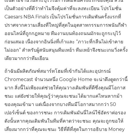
เงินตามจำนวนที่ระบุไว้ในการเดิมพันครั้งแรกของคุณ ล้วน
เป็นตัวอย่างที่ดีว่าทำไมจึงคุ้มค่าที่จะลงทะเบียน โปรโมชั่น
Caesars NBA Finals เป็นโปรโมชั่นการเดิมพันครั้งแรกที่
ปราศจากความเสี่ยงที่ใหญ่ที่สุดในอุตสาหกรรมการพนันกีฬา
ออนไลน์ที่ถูกกฎหมาย ทีมงานบนท้องถนนมักจะถูกระบุไว้
ก่อนเสมอ เนื่องจากอินนิ่งที่เก้าและ “ภาวะที่กลืนไม่เข้าคาย
ไม่ออก” สำหรับผู้สนับสนุนทีมเหย้า ทีมเหย้าจึงชนะเกมวิ่งครั้ง
เดียวมากกว่าทีมเยือน
ถ้าฉันมีผลิตภัณฑ์สมาร์ทโฮมที่เข้ากันได้และอุปกรณ์
Chromecast จำนวนหนึ่ง Google Home จะน่าดึงดูดกว่านี้
มาก สิ่งนี้ไม่เพียงแต่ช่วยให้คุณวางเดิมพันที่ดีซึ่งคุณมีโอกาส
ชนะ แต่ยังช่วยให้คุณรู้ว่าคุณจะชนะได้มากแค่ไหนหากม้า
ของคุณเข้ามา แต่เนื่องจากบางทีมมีโอกาสมากกว่า 50
เปอร์เซ็นต์ ของการชนะ การเดิมพันมันนี่ไลน์ใช้อัตราต่อรอง
ดังนั้นหากคุณเดิมพันในทีมที่คาดว่าจะชนะ คุณจะถูกขอให้
เสี่ยงมากกว่าที่คุณจะชนะ วิธีที่ดีที่สุดในการอธิบาย Money