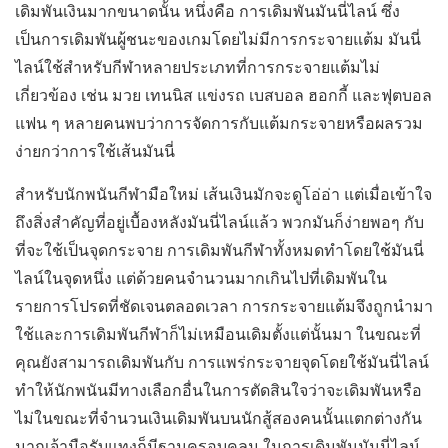
เดิมพันเงินมากขนาดนั้น หนึ่งคือ การเดิมพันมันนี่ไลน์ ซึ่ง
เป็นการเดิมพันผู้ชนะของเกมโดยไม่มีการกระจายแต้ม มันนี่
ไลน์ใช้สำหรับกีฬาหลายประเภทที่การกระจายแต้มไม่
เกี่ยวข้อง เช่น มวย เทนนิส แข่งรถ เบสบอล ฮอกกี้ และฟุตบอล
แฟน ๆ หลายคนพบว่าการจัดการกับแต้มกระจายหรือผลรวม
ง่ายกว่าการใช้เส้นมันนี่
สำหรับนักพนันกีฬามือใหม่ เส้นเงินมักจะดูโอ่อ่า แต่เมื่อเข้าใจ
ถึงสิ่งสำคัญที่อยู่เบื้องหลังมันนี่ไลน์แล้ว พวกมันก็ง่ายพอๆ กับ
ที่จะใช้เป็นจุดกระจาย การเดิมพันกีฬาทั้งหมดทำโดยใช้มันนี่
ไลน์ในจุดหนึ่ง แต่ด้วยคนจำนวนมากเกินไปที่เดิมพันใน
รายการโปรดที่ชัดเจนตลอดเวลา การกระจายแต้มจึงถูกนำมา
ใช้และการเดิมพันกีฬาก็ไม่เหมือนเดิมตั้งแต่นั้นมา ในขณะที่
คุณยังสามารถเดิมพันกับ การแพร่กระจายจุดโดยใช้มันนี่ไลน์
ทำให้นักพนันมีทางเลือกอื่นในการตัดสินใจว่าจะเดิมพันหรือ
ไม่ในขณะที่จำนวนเงินเดิมพันบนนักสู้สองคนนั้นแตกต่างกัน
มากเจ้ามือรับแทงก็มีฐานครอบคลุม ในการเดิมพันมันนี่ไลน์